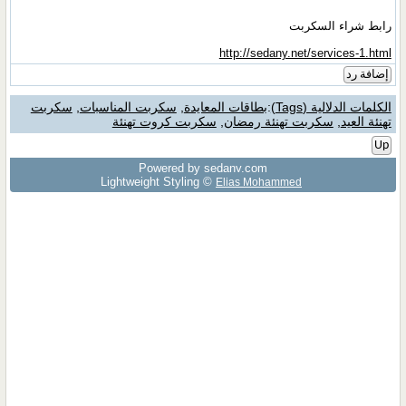
رابط شراء السكربت
http://sedany.net/services-1.html
إضافة رد
الكلمات الدلالية (Tags)
:
بطاقات المعايدة
,
سكربت المناسبات
,
سكربت
تهنئة العيد
,
سكربت تهنئة رمضان
,
سكربت كروت تهنئة
Up
Powered by sedany.com
Lightweight Styling ©
Elias Mohammed