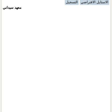
الاستايل الافتراضي
التسجيل
معهد سيداني