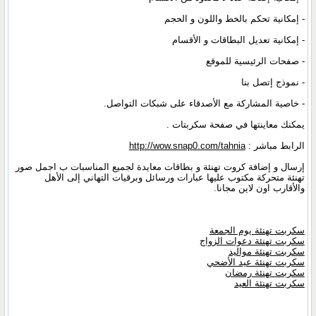
- إمكانية تحكم بالخط واللون و الحجم
- إمكانية تعديل البطاقات و الأقسام
- صفحات الرئيسية للموقع
- نموذج إتصل بنا
- خاصية المشاركة مع الأصدقاء على شبكات التواصل.
يمكنك معاينتها في صفحة سكربتات .
الرابط مباشر :
http://wow.snap0.com/tahnia
إرسال و إضافة كروت تهنئة و بطاقات معايدة لجميع المناسبات ب اجمل صور
تهنئة متحركة مكتوب عليها عبارات ورسائل وبرقيات التهاني إلى الأهل
والأقارب اون لاين مجانا.
سكربت تهنئة يوم الجمعة
سكربت تهنئة دعوات الزواج
سكربت تهنئة مواليد
سكربت تهنئة عيد الأضحي
سكربت تهنئة رمضان
سكربت تهنئة العيد