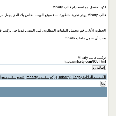
لكن الافضل هو استخدام قالب Mharty.
قالب Mharty يوفر تجربة متطورة لبناء موقع الويب الخاص بك الذي يجعل من السهل تركيبه والاستفادة منه. لكي تتمكن من الاستفادة من المزايا الكاملة لقالب Mharty, يجب عليك الإطلاع على الخطوات الإحترافية التالية للتركيب:
الخطوة الأولى: قم بتحميل الملفات المطلوبة. قبل المضي قدما في تركيب قالب Mharty, يجب عليك الحصول على الملفات الم
يجب أن تحمل ملفات mharty
تركيب قالب Mharty
https://mharty.com/933.html
إضافة رد
الكلمات الدلالية (Tags)
:
mharty
,
تركيب قالب mharty
,
تنصيب قالب مها
Up