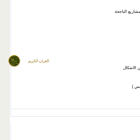
القران الكريم
ن الاشكال
يس )