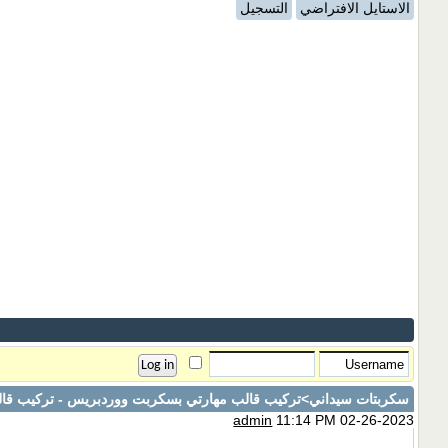
الاستايل الافتراضي
التسجيل
سكربتات سيداني
>تركيب قالب مهارتي بسكربت ووردبريس - تركيب قالب rty
admin
11:14 PM 02-26-2023