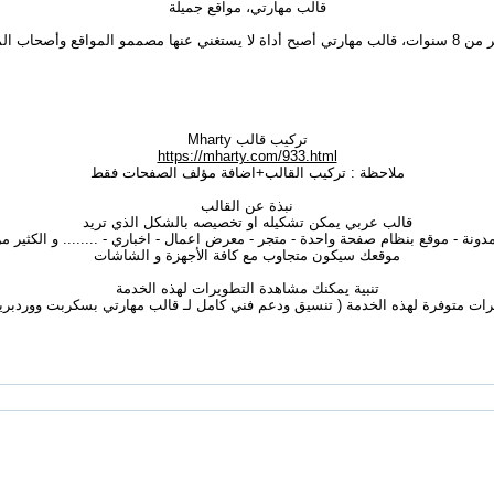
قالب مهارتي، مواقع جميلة
اقع وأصحاب المشاريع الناجحة
تركيب قالب Mharty
https://mharty.com/933.html
ملاحظة : تركيب القالب+اضافة مؤلف الصفحات فقط
نبذة عن القالب
قالب عربي يمكن تشكيله او تخصيصه بالشكل الذي تريد
ونة - موقع بنظام صفحة واحدة - متجر - معرض اعمال - اخباري - ........ و الكثير م
موقعك سيكون متجاوب مع كافة الأجهزة و الشاشات
تنبية يمكنك مشاهدة التطويرات لهذه الخدمة
ات متوفرة لهذه الخدمة ( تنسيق ودعم فني كامل لـ قالب مهارتي بسكربت ووردبر