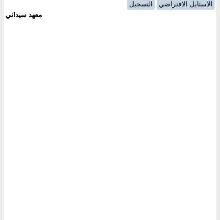
الاستايل الافتراضي
التسجيل
معهد سيداني