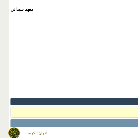
معهد سيداني
القران الكريم