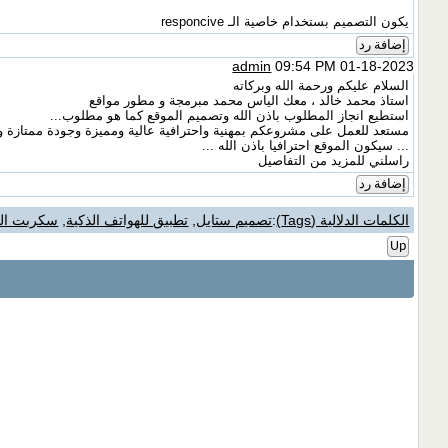
يكون التصميم بستخدام خاصية الـ responcive
إضافة رد
admin
09:54 PM 01-18-2023
السلام عليكم ورحمة الله وبركاته
استاذ محمد خالد ، معك الياس محمد مبرمجة و مطور مواقع
استطيع انجاز المطلوب باذن الله وتصميم الموقع كما هو مطلوب...
مستعد للعمل على مشروعكم بمهنية واحترافية عالية ومميزة وجودة ممتازة وف
... سيكون الموقع احترافيا باذن الله ...
راسلني للمزيد من التفاصيل
إضافة رد
الكلمات الدلالية (Tags)
:
تصميم ستايل
,
تطبيق للهواتف الذكية
,
سكربت الل
Up