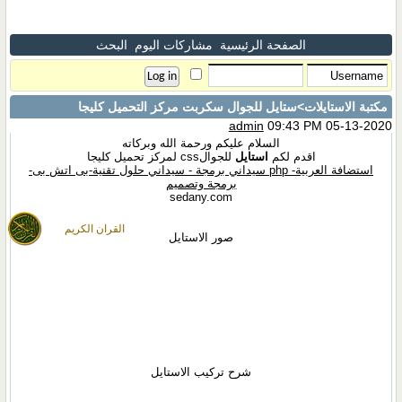
الصفحة الرئيسية
مشاركات اليوم
البحث
مكتبة الاستايلات
>ستايل للجوال سكربت مركز التحميل كليجا
admin
09:43 PM 05-13-2020
السلام عليكم ورحمة الله وبركاته
اقدم لكم
استايل
للجوالcss لمركز تحميل كليجا
استضافة العربية- php سيداني برمجة - سيداني حلول تقنية-بى اتش بى-
برمجة وتصميم
sedany.com
القران الكريم
صور الاستايل
شرح تركيب الاستايل