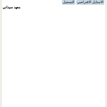
الاستايل الافتراضي
التسجيل
معهد سيداني