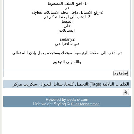
1- افتح الملف المضغوط
ثم
2-رفع الاستايل داخل مجلد الاستايلات styles
3- اذهب الى لوحة التحكم ثم
الضغط
على
الستايلات
sedany2
تعيينه افتراضي
ثم اذهب الى صفحة الرئيسية بموقعك وستجده يعمل بإذن الله تعالى
والله ولي التوفيق
إضافة رد
الكلمات الدلالية (Tags)
:
التحميل كليجا
,
ستايل للجوال
,
سكربت مركز
Up
Powered by sedany.com
Lightweight Styling ©
Elias Mohammed