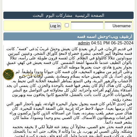
الصفحة الرئيسية
مشاركات اليوم
البحث
ارشيف ويب
>وحش اسمه فسه
admin
04:51 PM 06-25-2024
في قديم الزمان، في أرضٍ بعيدةٍ كان يعيش وحشٌ غريبٌ يُدعى "فسه". كانت
فسه مخلوقاً كبير الحجم، ببشرةٍ خضراءٍ لامعةٍ كأوراق الشجر، وعينين كبيرتين
سوداوتين تتلألأ كاللؤلؤ في الظلام. كان لفسه قرون طويلة على رأسه، تتلألأ
بألوان الطيف عندما تلامسها أشعة الشمس. كان فسه يعيش في كهفٍ عميقٍ
بجوار بحيرةٍ هادئةٍ، حيث يعتبرها موطنه الدائم.
وعلى الرغم من مظهره المخيف، فإن فسه كان حيواناً ودوداً ولطيفاً. لم يكن
القران الكريم
يؤذي أحداً، بل كان يعيش حياته بسلامٍ وسعادةٍ، يقضي أوقاته في جمع
الأعشاب والزهور البرية، وفي التمتع بمناظر الطبيعة الخلابة التي تحيط به.
ولكن، كان هناك أيامٌ كان يشعر فيها فسه بالوحدة والحزن. كان يتمنى أن يجد
أصدقاء يشاركهم أفراحه وأحزانه. لكن كل محاولاته في التواصل مع البشر
والحيوانات الأخرى كانت بائت بالفشل، فالجميع كانوا يخافون منه ويهربون
بمجرد رؤيته.
في إحدى الأيام، كان فسه يتجول بجوار البحيرة الهادئة، يلهو بأحجار النهر التي
كان يرميها بعيداً. حينها، لاحظ حركة غريبة على الضفة البعيدة للبحيرة. كان
هناك صبي صغير يلعب بمفرده، بعيداً عن أصدقائه الذين كانوا يركضون وراء
الفراشات ويصطادون الأسماك. كان الصبي يبدو وحيداً ومنبوذاً، مثلما كان
يشعر فسه دائماً.
تقدم فسه بحذر نحو الصبي، محاولاً أن يبتعد عنه قليلاً لكي لا يخيفه بحجمه
وشكله. ولكن الصبي لم يهرب، بل بدا وكأنه لا يخاف، حتى أنه بدأ بالضحك
على حركات فسه الطريفة عندما حاول التراجع خلف شجرة كبيرة ليختبئ.