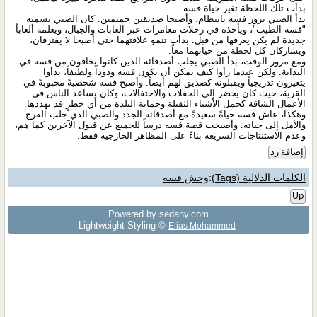
بدأت تلك اللحظة تغير حياة فسه.
بدأ الصبي يزور فسه بانتظام، وأصبحا صديقين حميمين. كان الصبي يسميه
"فسه الطيب"، ويأخذه في رحلات مغامرات عبر الغابات والجبال، ويعلمه ألعاباً
جديدة لم يكن يعرفها من قبل. بدأت تنمو علاقتهما حتى أصبحا لا يفترقان،
ويشاركان كل لحظة من حياتهما معاً.
ومع مرور الوقت، بدأ الصبي يجلب أصدقائه الذين كانوا يخافون من فسه في
البداية. ولكن عندما رأوا كيف يمكن أن يكون فسه ودوداً ولطيفاً، بدأوا
يتغيرون تدريجياً ويقبلونه كصديق لهم أيضاً. وأصبح فسه شخصيةً محبوبةً في
القرية، حيث كان يحضر إلى الحفلات والاحتفالات، وكان يساعد الناس في
الأعمال الشاقة كحمل الأشياء الثقيلة وحماية البلدة من أي خطرٍ قد يهددها.
وهكذا، عاش فسه حياةً سعيدةً مع أصدقائه الجدد والصبي الذي جلب الفرح
والأمل إلى حياته. وأصبحت قصة فسه درساً للجميع عن قبول الآخرين كما هم،
وعدم الاستنتاجات السريعة بناءً على المظاهر الخارجية فقط.
إضافة رد
الكلمات الدلالية (Tags)
:
وحش فسه
Up
Powered by sedany.com
Lightweight Styling ©
Elias Mohammed