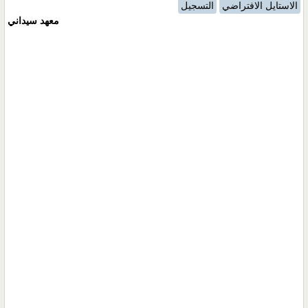
الاستايل الافتراضي
التسجيل
معهد سيداني