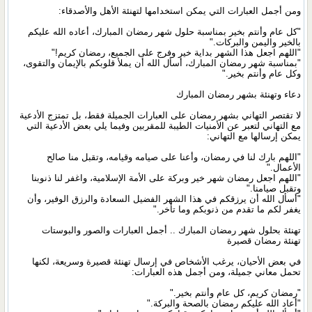
ومن أجمل العبارات التي يمكن استخدامها لتهنئة الأهل والأصدقاء:
"كل عام وأنتم بخير بمناسبة حلول شهر رمضان المبارك، أعاده الله عليكم
بالخير واليمن والبركات."
"اللهم اجعل هذا الشهر بداية خير وفرج على الجميع، رمضان كريم!"
"بمناسبة شهر رمضان المبارك، أسأل الله أن يملأ قلوبكم بالإيمان والتقوى،
وكل عام وأنتم بخير."
دعاء وتهنئة بشهر رمضان المبارك
لا تقتصر التهاني بشهر رمضان على العبارات الجميلة فقط، بل تمتزج الأدعية
مع التهاني لتعبر عن الأمنيات الطيبة للمقربين وفيما يلي بعض الأدعية التي
يمكن إرسالها مع التهاني:
"اللهم بارك لنا في رمضان، وأعنا على صيامه وقيامه، وتقبل منا صالح
الأعمال."
"اللهم اجعل رمضان شهر خير وبركة على الأمة الإسلامية، واغفر لنا ذنوبنا
وتقبل صيامنا."
"أسأل الله أن يرزقكم في هذا الشهر الفضيل السعادة والرزق الوفير، وأن
يغفر لكم ما تقدم من ذنوبكم وما تأخر."
تهنئة بحلول شهر رمضان المبارك .. أجمل العبارات والصور والبوستات
تهنئة رمضان قصيرة
في بعض الأحيان، يرغب الأشخاص في إرسال تهنئة قصيرة وسريعة، لكنها
تحمل معاني جميلة، ومن أجمل هذه العبارات:
"رمضان كريم، كل عام وأنتم بخير."
"أعاد الله عليكم رمضان بالصحة والبركة."