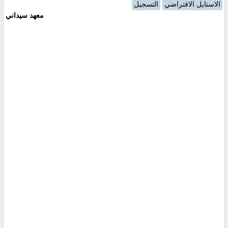
الاستايل الافتراضي
التسجيل
معهد سيداني