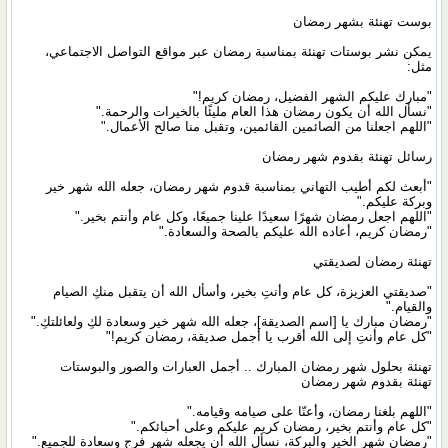
بوست تهنئة بشهر رمضان
يمكن نشر بوستات تهنئة بمناسبة رمضان عبر مواقع التواصل الاجتماعي،
مثل:
"مبارك عليكم الشهر الفضيل، رمضان كريم!"
"نسأل الله أن يكون رمضان هذا العام مليئًا بالخيرات والرحمة."
"اللهم اجعلنا من الصائمين القائمين، وتقبل منا صالح الأعمال."
رسائل تهنئة بقدوم شهر رمضان
"أبعث لكم أطيب التهاني بمناسبة قدوم شهر رمضان، جعله الله شهر خير
وبركة عليكم."
"اللهم اجعل رمضان شهرًا سعيدًا علينا جميعًا، وكل عام وأنتم بخير."
"رمضان كريم، أعاده الله عليكم بالصحة والسعادة."
تهنئة رمضان لصديقتي
"صديقتي العزيزة، كل عام وأنتِ بخير، وأسأل الله أن يتقبل منكِ الصيام
والقيام."
"رمضان مبارك يا [اسم الصديقة]، جعله الله شهر خير وسعادة لكِ ولعائلتكِ."
"كل عام وأنتِ إلى الله أقرب يا أجمل صديقة، رمضان كريم!"
تهنئة بحلول شهر رمضان المبارك .. أجمل العبارات والصور والبوستات
تهنئة بقدوم شهر رمضان
"اللهم بلغنا رمضان، وأعنّا على صيامه وقيامه."
"كل عام وأنتم بخير، رمضان كريم عليكم وعلى أحبائكم."
"رمضان شهر الخير والبركة، نسأل الله أن يجعله شهر فرج وسعادة للجميع."