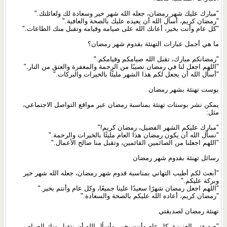
"مبارك عليك شهر رمضان، جعله الله شهر خير وسعادة لك ولعائلتك."
"رمضان كريم، أسأل الله أن يعيده عليك بالصحة والعافية."
"كل عام وأنت بخير، أعانك الله على صيامه وقيامه وتقبل منك الطاعات."
ما هي أجمل عبارات التهنئة بقدوم شهر رمضان؟
"رمضانكم مبارك، تقبل الله صيامكم وقيامكم."
"اللهم اجعل لنا في رمضان نصيبًا من الرحمة والمغفرة والعتق من النار."
"أسأل الله أن يجعل لكم هذا الشهر مليئًا بالخيرات والبركات."
بوست تهنئة بشهر رمضان
يمكن نشر بوستات تهنئة بمناسبة رمضان عبر مواقع التواصل الاجتماعي،
مثل:
"مبارك عليكم الشهر الفضيل، رمضان كريم!"
"نسأل الله أن يكون رمضان هذا العام مليئًا بالخيرات والرحمة."
"اللهم اجعلنا من الصائمين القائمين، وتقبل منا صالح الأعمال."
رسائل تهنئة بقدوم شهر رمضان
"أبعث لكم أطيب التهاني بمناسبة قدوم شهر رمضان، جعله الله شهر خير
وبركة عليكم."
"اللهم اجعل رمضان شهرًا سعيدًا علينا جميعًا، وكل عام وأنتم بخير."
"رمضان كريم، أعاده الله عليكم بالصحة والسعادة."
تهنئة رمضان لصديقتي
"صديقتي العزيزة، كل عام وأنتِ بخير، وأسأل الله أن يتقبل منكِ الصيام