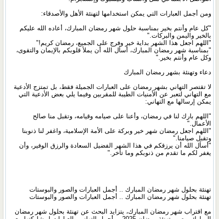
ومن أجمل العبارات التي يمكن استخدامها لتهنئة الأهل والأصدقاء:
"كل عام وأنتم بخير بمناسبة حلول شهر رمضان المبارك، أعاده الله عليكم
بالخير واليمن والبركات."
"اللهم اجعل هذا الشهر بداية خير وفرج على الجميع، رمضان كريم!"
"بمناسبة شهر رمضان المبارك، أسأل الله أن يملأ قلوبكم بالإيمان والتقوى،
وكل عام وأنتم بخير."
دعاء وتهنئة بشهر رمضان المبارك
لا تقتصر التهاني بشهر رمضان على العبارات الجميلة فقط، بل تمتزج الأدعية
مع التهاني لتعبر عن الأمنيات الطيبة للمقربين وفيما يلي بعض الأدعية التي
يمكن إرسالها مع التهاني:
"اللهم بارك لنا في رمضان، وأعنا على صيامه وقيامه، وتقبل منا صالح
الأعمال."
"اللهم اجعل رمضان شهر خير وبركة على الأمة الإسلامية، واغفر لنا ذنوبنا
وتقبل صيامنا."
"أسأل الله أن يرزقكم في هذا الشهر الفضيل السعادة والرزق الوفير، وأن
يغفر لكم ما تقدم من ذنوبكم وما تأخر."
تهنئة بحلول شهر رمضان المبارك .. أجمل العبارات والصور والبوستات
تهنئة بحلول شهر رمضان المبارك .. أجمل العبارات والصور والبوستات
مع اقتراب شهر رمضان المبارك، يتزايد البحث عن تهنئة بحلول شهر رمضان
المبارك، وصور تهنئة رمضان 2025 ، وأجمل التهاني والعبارات لمشاركتها مع