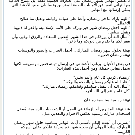
لا تقتصر التهاني بشهر رمضان على العبارات الجميلة فقط، بل تمتزج الأدعية
مع التهاني لتعبر عن الأمنيات الطيبة للمقربين وفيما يلي بعض الأدعية التي
يمكن إرسالها مع التهاني:
"اللهم بارك لنا في رمضان، وأعنا على صيامه وقيامه، وتقبل منا صالح
الأعمال."
"اللهم اجعل رمضان شهر خير وبركة على الأمة الإسلامية، واغفر لنا ذنوبنا
وتقبل صيامنا."
"أسأل الله أن يرزقكم في هذا الشهر الفضيل السعادة والرزق الوفير، وأن
يغفر لكم ما تقدم من ذنوبكم وما تأخر."
تهنئة بحلول شهر رمضان المبارك .. أجمل العبارات والصور والبوستات
تهنئة رمضان قصيرة
في بعض الأحيان، يرغب الأشخاص في إرسال تهنئة قصيرة وسريعة، لكنها
تحمل معاني جميلة، ومن أجمل هذه العبارات:
"رمضان كريم، كل عام وأنتم بخير."
"أعاد الله عليكم رمضان بالصحة والبركة."
"أسأل الله أن يتقبل صيامكم وقيامكم، رمضان مبارك."
"كل عام وأنتم إلى الله أقرب."
تهنئة رسمية بمناسبة رمضان
عند تهنئة المديرين أو الزملاء في العمل أو الشخصيات الرسمية، يُفضل
استخدام عبارات رسمية تعكس الاحترام والتقدير، مثل:
"يسرني أن أتقدم إليكم بأسمى آيات التهاني بمناسبة حلول شهر رمضان
المبارك، سائلاً المولى أن يجعله شهر خير وبركة عليكم وعلى أسركم
الكريمة."