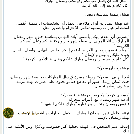
"أسأل الله أن يتقبل صيامكم وقيامكم، رمضان مبارك."
"كل عام وأنتم إلى الله أقرب."
تهنئة رسمية بمناسبة رمضان
عند تهنئة المديرين أو الزملاء في العمل أو الشخصيات الرسمية، يُفضل
استخدام عبارات رسمية تعكس الاحترام والتقدير، مثل:
"يسرني أن أتقدم إليكم بأسمى آيات التهاني بمناسبة حلول شهر رمضان
المبارك، سائلاً المولى أن يجعله شهر خير وبركة عليكم وعلى أسركم
الكريمة."
"بمناسبة شهر رمضان الكريم، أتقدم إليكم بخالص التهاني، وأسأل الله أن
يعيده عليكم باليمن والإيمان."
"كل عام وأنتم بخير، رمضان مبارك عليكم وعلى عائلاتكم الكريمة."
تهنئة رمضان متحركة
تُعد التهاني المتحركة وسيلة مميزة لإرسال المباركات بمناسبة شهر رمضان،
حيث يُمكن إرسال صور أو مقاطع فيديو تحتوي على عبارات تهنئة مزينة
بزخارف إسلامية، مثل:
"رمضان كريم" مكتوبة بطريقة فنية متحركة.
أدعية شهر رمضان مع تأثيرات متحركة.
فانوس رمضان متحرك مع عبارة "مبارك عليكم الشهر."
تهنئة بحلول شهر رمضان المبارك .. أجمل العبارات والصور والبوستات
القران الكريم
تهنئة رمضان بالإسم
إضافة اسم الشخص في التهنئة يجعلها أكثر خصوصية وتأثيرًا، ومن الأمثلة على
ذلك: