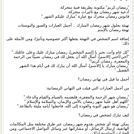
"رمضان كريم" مكتوبة بطريقة فنية متحركة.
أدعية شهر رمضان مع تأثيرات متحركة.
فانوس رمضان متحرك مع عبارة "مبارك عليكم الشهر."
تهنئة بحلول شهر رمضان المبارك .. أجمل العبارات والصور والبوستات
تهنئة رمضان بالإسم
إضافة اسم الشخص في التهنئة يجعلها أكثر خصوصية وتأثيرًا، ومن الأمثلة على
ذلك:
"كل عام وأنت بخير يا [اسم الشخص]، رمضان مبارك عليك وعلى عائلتك."
"أخي/أختي [الاسم]، أسأل الله أن يجعل لك في رمضان نصيبًا من الرحمة
والمغفرة، رمضان كريم!"
"رمضان مبارك يا [الاسم]، أسأل الله أن يبارك لك في أيام هذا الشهر
الفضيل."
أجمل ما قيل في تهاني رمضان؟
من أجمل العبارات التي قيلت في التهاني الرمضانية:
"رمضان شهر الرحمة والمغفرة، فلنغتنمه بالصيام والقيام والدعاء."
"اللهم أهل علينا شهر رمضان بالأمن والإيمان، والسلامة والإسلام."
"رمضان هو شهر التوبة والعودة إلى الله، فاجعلوا أيامه مليئة بالطاعة."
كيف تبارك لشخص في رمضان؟
يمكن تهنئة أي شخص بقدوم شهر رمضان عبر طرق مختلفة مثل المكالمات
الهاتفية، إرسال الرسائل، أو مشاركتها عبر وسائل التواصل الاجتماعي، ومن
العبارات المناسبة لذلك: