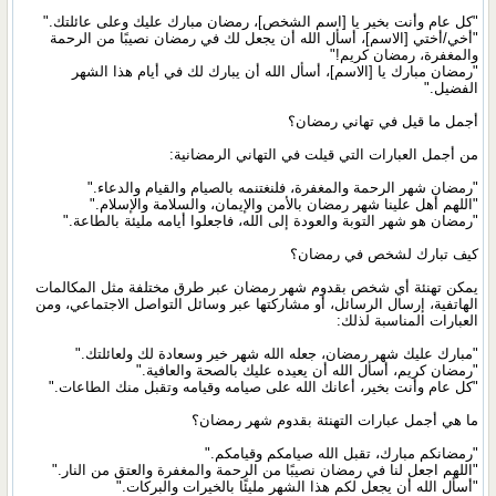
"كل عام وأنت بخير يا [اسم الشخص]، رمضان مبارك عليك وعلى عائلتك."
"أخي/أختي [الاسم]، أسأل الله أن يجعل لك في رمضان نصيبًا من الرحمة
والمغفرة، رمضان كريم!"
"رمضان مبارك يا [الاسم]، أسأل الله أن يبارك لك في أيام هذا الشهر
الفضيل."
أجمل ما قيل في تهاني رمضان؟
من أجمل العبارات التي قيلت في التهاني الرمضانية:
"رمضان شهر الرحمة والمغفرة، فلنغتنمه بالصيام والقيام والدعاء."
"اللهم أهل علينا شهر رمضان بالأمن والإيمان، والسلامة والإسلام."
"رمضان هو شهر التوبة والعودة إلى الله، فاجعلوا أيامه مليئة بالطاعة."
كيف تبارك لشخص في رمضان؟
يمكن تهنئة أي شخص بقدوم شهر رمضان عبر طرق مختلفة مثل المكالمات
الهاتفية، إرسال الرسائل، أو مشاركتها عبر وسائل التواصل الاجتماعي، ومن
العبارات المناسبة لذلك:
"مبارك عليك شهر رمضان، جعله الله شهر خير وسعادة لك ولعائلتك."
"رمضان كريم، أسأل الله أن يعيده عليك بالصحة والعافية."
"كل عام وأنت بخير، أعانك الله على صيامه وقيامه وتقبل منك الطاعات."
ما هي أجمل عبارات التهنئة بقدوم شهر رمضان؟
"رمضانكم مبارك، تقبل الله صيامكم وقيامكم."
"اللهم اجعل لنا في رمضان نصيبًا من الرحمة والمغفرة والعتق من النار."
"أسأل الله أن يجعل لكم هذا الشهر مليئًا بالخيرات والبركات."