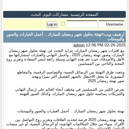
الصفحة الرئيسية
مشاركات اليوم
البحث
ارشيف ويب
>تهنئة بحلول شهر رمضان المبارك .. أجمل العبارات والصور
والبوستات
admin
12:06 PM 02-26-2025
مع اقتراب شهر رمضان المبارك، يتزايد البحث عن تهنئة بحلول شهر رمضان
المبارك، وصور تهنئة رمضان 2025 ، وأجمل التهاني والعبارات لمشاركتها مع
الأهل والأصدقاء، حيث تعد هذه التهاني وسيلة رائعة لنشر السعادة وتعزيز روح
المحبة والتآخي بين المسلمين.
وتتعدد طرق التهنئة بين الرسائل النصية، والتصاميم الرقمية، والمقاطع
المصورة، ما يجعل الاحتفال بالشهر الفضيل أكثر تميزًا وبهجة.
صور تهنئة رمضان 2025
يحرص الكثير من المسلمين في مختلف أنحاء العالم على إرسال التهاني
والتبريكات بمناسبة حلول شهر رمضان المبارك، وكذلك الصور للتهنئة.
تهنئة بحلول شهر رمضان المبارك .. أجمل العبارات والصور والبوستات
وتعد تهنئة رمضان 2025 فرصة لتجديد العلاقات وتعزيز روح التواصل بين
الأفراد، سواء من خلال المكالمات الهاتفية، أو الرسائل النصية، أو عبر منصات
التواصل الاجتماعي مثل واتساب وفيسبوك وإنستجرام.