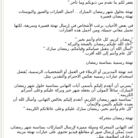
يغفر لكم ما تقدم من ذنوبكم وما تأخر."
تهنئة بحلول شهر رمضان المبارك .. أجمل العبارات والصور والبوستات
تهنئة رمضان قصيرة
في بعض الأحيان، يرغب الأشخاص في إرسال تهنئة قصيرة وسريعة، لكنها
تحمل معاني جميلة، ومن أجمل هذه العبارات:
"رمضان كريم، كل عام وأنتم بخير."
"أعاد الله عليكم رمضان بالصحة والبركة."
"أسأل الله أن يتقبل صيامكم وقيامكم، رمضان مبارك."
"كل عام وأنتم إلى الله أقرب."
تهنئة رسمية بمناسبة رمضان
عند تهنئة المديرين أو الزملاء في العمل أو الشخصيات الرسمية، يُفضل
استخدام عبارات رسمية تعكس الاحترام والتقدير، مثل:
"يسرني أن أتقدم إليكم بأسمى آيات التهاني بمناسبة حلول شهر رمضان
المبارك، سائلاً المولى أن يجعله شهر خير وبركة عليكم وعلى أسركم
الكريمة."
"بمناسبة شهر رمضان الكريم، أتقدم إليكم بخالص التهاني، وأسأل الله أن
يعيده عليكم باليمن والإيمان."
"كل عام وأنتم بخير، رمضان مبارك عليكم وعلى عائلاتكم الكريمة."
تهنئة رمضان متحركة
تُعد التهاني المتحركة وسيلة مميزة لإرسال المباركات بمناسبة شهر رمضان،
حيث يُمكن إرسال صور أو مقاطع فيديو تحتوي على عبارات تهنئة مزينة
بزخارف إسلامية، مثل: