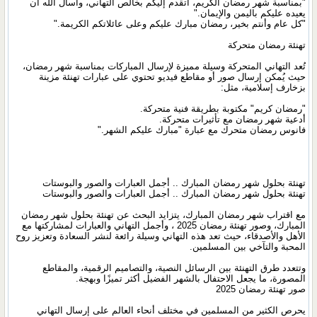
"بمناسبة شهر رمضان الكريم، أتقدم إليكم بخالص التهاني، وأسأل الله أن
يعيده عليكم باليمن والإيمان."
"كل عام وأنتم بخير، رمضان مبارك عليكم وعلى عائلاتكم الكريمة."
تهنئة رمضان متحركة
تُعد التهاني المتحركة وسيلة مميزة لإرسال المباركات بمناسبة شهر رمضان،
حيث يُمكن إرسال صور أو مقاطع فيديو تحتوي على عبارات تهنئة مزينة
بزخارف إسلامية، مثل:
"رمضان كريم" مكتوبة بطريقة فنية متحركة.
أدعية شهر رمضان مع تأثيرات متحركة.
فانوس رمضان متحرك مع عبارة "مبارك عليكم الشهر."
تهنئة بحلول شهر رمضان المبارك .. أجمل العبارات والصور والبوستات
تهنئة بحلول شهر رمضان المبارك .. أجمل العبارات والصور والبوستات
مع اقتراب شهر رمضان المبارك، يتزايد البحث عن تهنئة بحلول شهر رمضان
المبارك، وصور تهنئة رمضان 2025 ، وأجمل التهاني والعبارات لمشاركتها مع
الأهل والأصدقاء، حيث تعد هذه التهاني وسيلة رائعة لنشر السعادة وتعزيز روح
المحبة والتآخي بين المسلمين.
وتتعدد طرق التهنئة بين الرسائل النصية، والتصاميم الرقمية، والمقاطع
المصورة، ما يجعل الاحتفال بالشهر الفضيل أكثر تميزًا وبهجة.
صور تهنئة رمضان 2025
يحرص الكثير من المسلمين في مختلف أنحاء العالم على إرسال التهاني