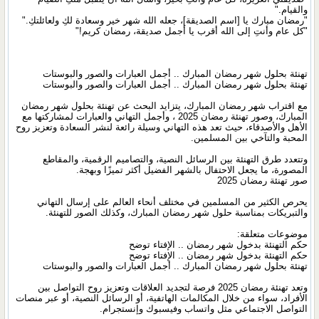
والقيام."
"رمضان مبارك يا [اسم الصديقة]، جعله الله شهر خير وسعادة لكِ ولعائلتكِ."
"كل عام وأنتِ إلى الله أقرب يا أجمل صديقة، رمضان كريم!"
تهنئة بحلول شهر رمضان المبارك .. أجمل العبارات والصور والبوستات
تهنئة بحلول شهر رمضان المبارك .. أجمل العبارات والصور والبوستات
مع اقتراب شهر رمضان المبارك، يتزايد البحث عن تهنئة بحلول شهر رمضان
المبارك، وصور تهنئة رمضان 2025 ، وأجمل التهاني والعبارات لمشاركتها مع
الأهل والأصدقاء، حيث تعد هذه التهاني وسيلة رائعة لنشر السعادة وتعزيز روح
المحبة والتآخي بين المسلمين.
وتتعدد طرق التهنئة بين الرسائل النصية، والتصاميم الرقمية، والمقاطع
المصورة، ما يجعل الاحتفال بالشهر الفضيل أكثر تميزًا وبهجة.
صور تهنئة رمضان 2025
يحرص الكثير من المسلمين في مختلف أنحاء العالم على إرسال التهاني
والتبريكات بمناسبة حلول شهر رمضان المبارك، وكذلك الصور للتهنئة.
موضوعات متعلقة:
حكم التهنئة بدخول شهر رمضان .. الإفتاء توضح
حكم التهنئة بدخول شهر رمضان .. الإفتاء توضح
تهنئة بحلول شهر رمضان المبارك .. أجمل العبارات والصور والبوستات
وتعد تهنئة رمضان 2025 فرصة لتجديد العلاقات وتعزيز روح التواصل بين
الأفراد، سواء من خلال المكالمات الهاتفية، أو الرسائل النصية، أو عبر منصات
التواصل الاجتماعي مثل واتساب وفيسبوك وإنستجرام.