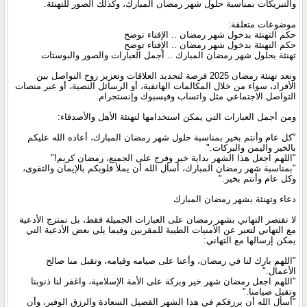
والتبريكات بمناسبة حلول شهر رمضان المبارك، وكذلك الصور للتهنئة.
موضوعات متعلقة:
حكم التهنئة بدخول شهر رمضان .. الإفتاء توضح
حكم التهنئة بدخول شهر رمضان .. الإفتاء توضح
تهنئة بحلول شهر رمضان المبارك .. أجمل العبارات والصور والبوستات
وتعد تهنئة رمضان 2025 فرصة لتجديد العلاقات وتعزيز روح التواصل بين
الأفراد، سواء من خلال المكالمات الهاتفية، أو الرسائل النصية، أو عبر منصات
التواصل الاجتماعي مثل واتساب وفيسبوك وإنستجرام.
ومن أجمل العبارات التي يمكن استخدامها لتهنئة الأهل والأصدقاء:
"كل عام وأنتم بخير بمناسبة حلول شهر رمضان المبارك، أعاده الله عليكم
بالخير واليمن والبركات."
"اللهم اجعل هذا الشهر بداية خير وفرج على الجميع، رمضان كريم!"
"بمناسبة شهر رمضان المبارك، أسأل الله أن يملأ قلوبكم بالإيمان والتقوى،
وكل عام وأنتم بخير."
دعاء وتهنئة بشهر رمضان المبارك
لا تقتصر التهاني بشهر رمضان على العبارات الجميلة فقط، بل تمتزج الأدعية
مع التهاني لتعبر عن الأمنيات الطيبة للمقربين وفيما يلي بعض الأدعية التي
يمكن إرسالها مع التهاني:
"اللهم بارك لنا في رمضان، وأعنا على صيامه وقيامه، وتقبل منا صالح
الأعمال."
"اللهم اجعل رمضان شهر خير وبركة على الأمة الإسلامية، واغفر لنا ذنوبنا
وتقبل صيامنا."
"أسأل الله أن يرزقكم في هذا الشهر الفضيل السعادة والرزق الوفير، وأن