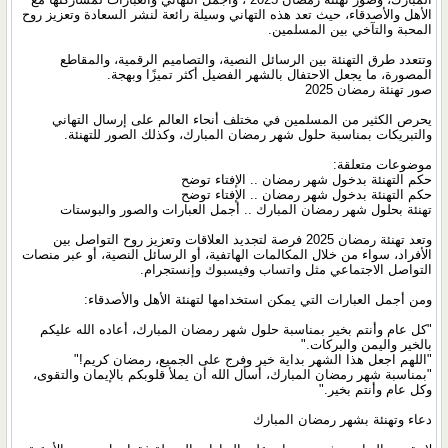
الأهل والأصدقاء، حيث تعد هذه التهاني وسيلة رائعة لنشر السعادة وتعزيز روح
المحبة والتآخي بين المسلمين.
وتتعدد طرق التهنئة بين الرسائل النصية، والتصاميم الرقمية، والمقاطع
المصورة، ما يجعل الاحتفال بالشهر الفضيل أكثر تميزًا وبهجة.
صور تهنئة رمضان 2025
يحرص الكثير من المسلمين في مختلف أنحاء العالم على إرسال التهاني
والتبريكات بمناسبة حلول شهر رمضان المبارك، وكذلك الصور للتهنئة.
موضوعات متعلقة:
حكم التهنئة بدخول شهر رمضان .. الإفتاء توضح
حكم التهنئة بدخول شهر رمضان .. الإفتاء توضح
تهنئة بحلول شهر رمضان المبارك .. أجمل العبارات والصور والبوستات
وتعد تهنئة رمضان 2025 فرصة لتجديد العلاقات وتعزيز روح التواصل بين
الأفراد، سواء من خلال المكالمات الهاتفية، أو الرسائل النصية، أو عبر منصات
التواصل الاجتماعي مثل واتساب وفيسبوك وإنستجرام.
ومن أجمل العبارات التي يمكن استخدامها لتهنئة الأهل والأصدقاء:
"كل عام وأنتم بخير بمناسبة حلول شهر رمضان المبارك، أعاده الله عليكم
بالخير واليمن والبركات."
"اللهم اجعل هذا الشهر بداية خير وفرج على الجميع، رمضان كريم!"
"بمناسبة شهر رمضان المبارك، أسأل الله أن يملأ قلوبكم بالإيمان والتقوى،
وكل عام وأنتم بخير."
دعاء وتهنئة بشهر رمضان المبارك