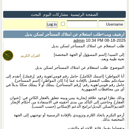
الصفحة الرئيسية
مشاركات اليوم
البحث
ارشيف ويب
>طلب استعلام عن امتلاك المستأجر لسكن بديل
admin
10:34 PM 08-18-2025
طلب استعلام عن امتلاك المستأجر لسكن بديل
إلى السيد/ [اسم المسؤول أو الجهة المختصة]
القران الكريم
تحية طيبة وبعد،
الموضوع: طلب استعلام عن امتلاك المستأجر لسكن بديل
أنا المواطن/ [اسمك الكامل]، حامل رقم قومي/هوية رقم: [رقمك]، أتقدم إلى
سيادتكم بطلب التفضل بالإفادة عما إذا كان المواطن/ [اسم المستأجر]،
حامل رقم قومي/هوية رقم: [رقم المستأجر]، يمتلك أو لا يمتلك سكنًا بديلاً في
أي من محافظات الجمهورية.
وذلك نظرًا لوجود علاقة إيجارية بيني وبينه تتعلق بالعقار الكائن في: [عنوان
العقار]، وحاجتي إلى التأكد من مدى أحقيته في الاستفادة من أحكام الإيجار
القديم/السكن البديل/برامج الدعم الإسكاني (حسب السبب).
أرجو التكرم باتخاذ اللازم وتزويدي بالإفادة الرسمية أو توجيهي إلى الجهة
المختصة بذلك.
وتفضلوا بقبول فائق الاحترام والتقدير.