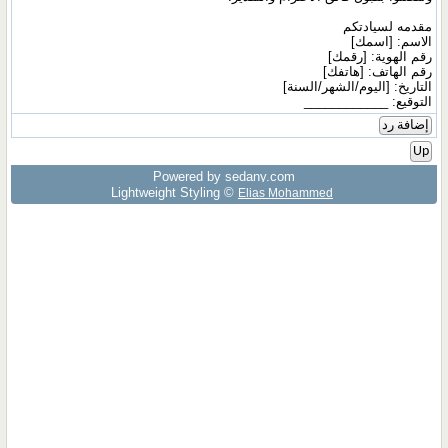
مقدمه لسيادتكم
الاسم: [اسمك]
رقم الهوية: [رقمك]
رقم الهاتف: [هاتفك]
التاريخ: [اليوم/الشهر/السنة]
التوقيع: ____________
إضافة رد
Up
Powered by sedany.com
Lightweight Styling ©
Elias Mohammed