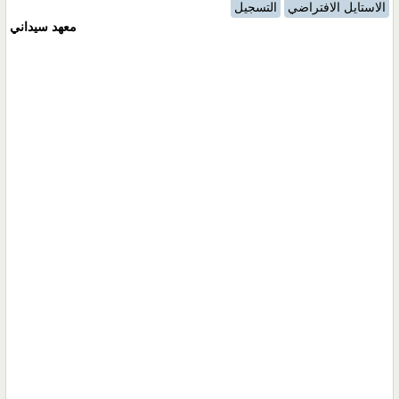
الاستايل الافتراضي
التسجيل
معهد سيداني