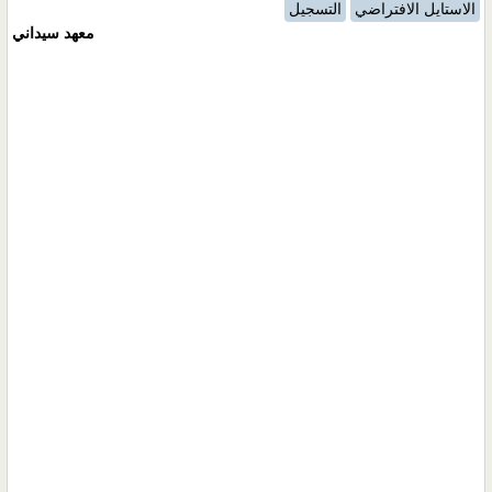
الاستايل الافتراضي
التسجيل
معهد سيداني