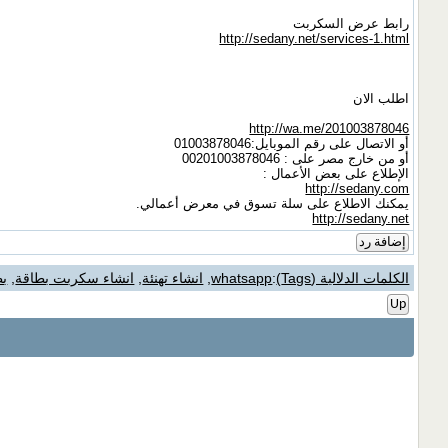
رابط عرض السكربت
http://sedany.net/services-1.html
اطلب الان
http://wa.me/201003878046
أو الاتصال على رقم الموبايل:01003878046
أو من خارج مصر على : 00201003878046
الإطلاع على بعض الأعمال :
http://sedany.com
يمكنك الاطلاع على سلة تسوق في معرض أعمالي.
http://sedany.net
إضافة رد
الكلمات الدلالية (Tags)
:
whatsapp
,
انشاء تهنئة
,
انشاء سكربت بطاقة
,
بط
Up