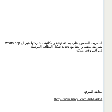
اسكربت للحصول على بطاقة تهنئة وامكانية مشاركتها عبر ال whats app
بطريقه متقنه و ايضآ مع تحديد شكل البطاقه المرسله
فى اقل وقت ممكن
معاينة الموقع
http://wow.snap0.com/eid-aladha/