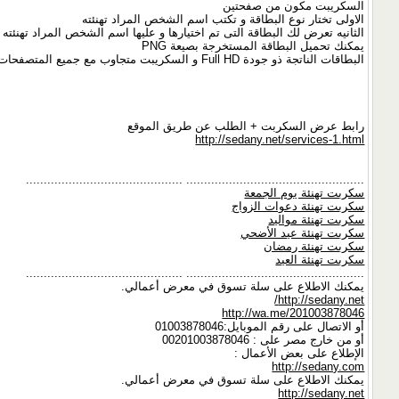
السكريبت مكون من صفحتين
الاولى تختار نوع البطاقة و تكتب اسم الشخص المراد تهنئته
الثانيه تعرض لك البطاقة التى تم اختيارها و عليها اسم الشخص المراد تهنئته
يمكنك تحميل البطاقة المستخرجة بصيعة PNG
البطاقات الناتجة ذو جودة Full HD و السكريبت متجاوب مع جميع المتصفحات
رابط عرض السكربت + الطلب عن طريق الموقع
http://sedany.net/services-1.html
.................................................. ............................................
سكربت تهنئة يوم الجمعة
سكربت تهنئة دعوات الزواج
سكربت تهنئة مواليد
سكربت تهنئة عيد الأضحي
سكربت تهنئة رمضان
سكربت تهنئة العيد
.................................................. ............................................
يمكنك الاطلاع على سلة تسوق في معرض أعمالي.
http://sedany.net/
http://wa.me/201003878046
أو الاتصال على رقم الموبايل:01003878046
أو من خارج مصر على : 00201003878046
الإطلاع على بعض الأعمال :
http://sedany.com
يمكنك الاطلاع على سلة تسوق في معرض أعمالي.
http://sedany.net