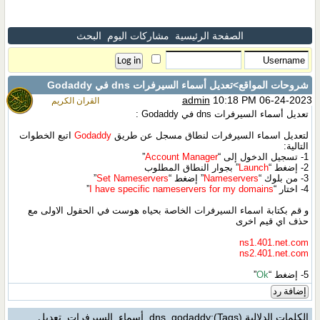
الصفحة الرئيسية
مشاركات اليوم
البحث
شروحات المواقع
>تعديل أسماء السيرفرات dns في Godaddy
admin
10:18 PM 06-24-2023
القران الكريم
تعديل أسماء السيرفرات dns في Godaddy :
لتعديل اسماء السيرفرات لنطاق مسجل عن طريق
Godaddy
اتبع الخطوات
التالية:
1- تسجيل الدخول إلى “
Account Manager
”
2- إضغط “
Launch
” بجوار النطاق المطلوب
3- من بلوك “
Nameservers
” إضغط “
Set Nameservers
”
4- اختار “
I have specific nameservers for my domains
”
و قم بكتابة اسماء السيرفرات الخاصة بحياه هوست في الحقول الاولى مع
حذف اي قيم اخرى
ns1.401.net.com
ns2.401.net.com
5- إضغط “
Ok
”
إضافة رد
الكلمات الدلالية (Tags)
:
godaddy
,
dns
,
أسماء
,
السيرفرات
,
تعديل