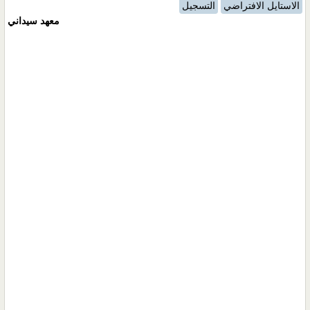
الاستايل الافتراضي
التسجيل
معهد سيداني