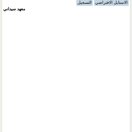
الاستايل الافتراضي
التسجيل
معهد سيداني