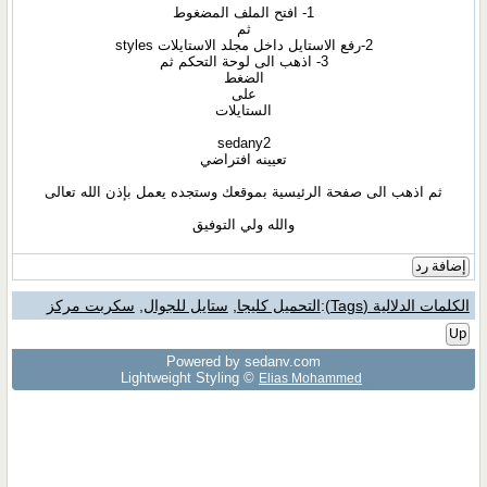
1- افتح الملف المضغوط
ثم
2-رفع الاستايل داخل مجلد الاستايلات styles
3- اذهب الى لوحة التحكم ثم
الضغط
على
الستايلات
sedany2
تعيينه افتراضي
ثم اذهب الى صفحة الرئيسية بموقعك وستجده يعمل بإذن الله تعالى
والله ولي التوفيق
إضافة رد
الكلمات الدلالية (Tags)
:
التحميل كليجا
,
ستايل للجوال
,
سكربت مركز
Up
Powered by sedany.com
Lightweight Styling ©
Elias Mohammed