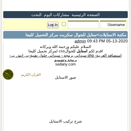
الصفحة الرئيسية
مشاركات اليوم
البحث
مكتبة الاستايلات
>ستايل للجوال سكربت مركز التحميل كليجا
admin
09:43 PM 05-13-2020
السلام عليكم ورحمة الله وبركاته
اقدم لكم
استايل
للجوالcss لمركز تحميل كليجا
استضافة العربية- php سيداني برمجة - سيداني حلول تقنية-بى اتش بى-
برمجة وتصميم
sedany.com
القران الكريم
صور الاستايل
شرح تركيب الاستايل