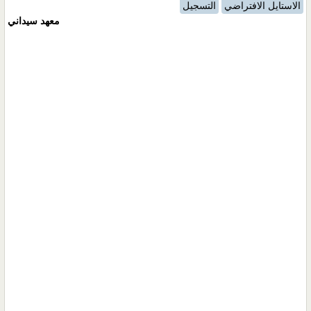
الاستايل الافتراضي
التسجيل
معهد سيداني