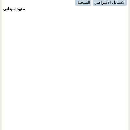
الاستايل الافتراضي
التسجيل
معهد سيداني