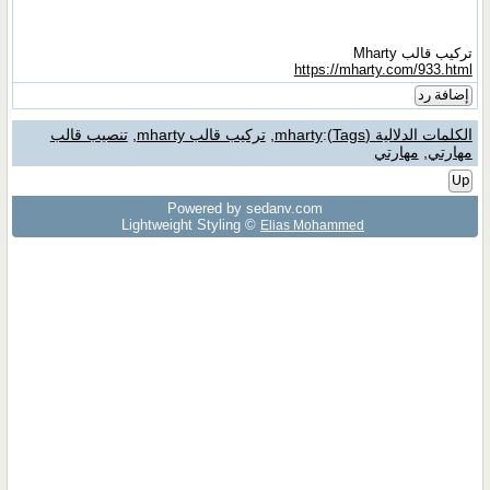
تركيب قالب Mharty
https://mharty.com/933.html
إضافة رد
الكلمات الدلالية (Tags)
:
mharty
,
تركيب قالب mharty
,
تنصيب قالب
مهارتي
,
مهارتي
Up
Powered by sedany.com
Lightweight Styling ©
Elias Mohammed