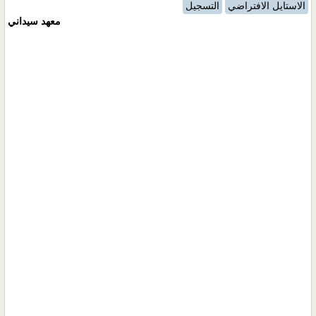
الاستايل الافتراضي
التسجيل
معهد سيداني