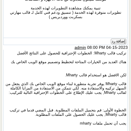
تنبية يمكنك مشاهدة التطويرات لهذه الخدمة
تطويرات متوفرة لهذه الخدمة ( تنسيق ودعم فني كامل لـ قالب مهارتي
بسكربت ووردبريس )
إضافة رد
admin
08:00 PM 04-15-2023
تركيب قالب Mharty: الخطوات الإحترافية للحصول على النتائج الأفضل
هناك العديد من الخيارات المتاحة لتخطيط وتصميم موقع الويب الخاص بك
لكن الافضل هو استخدام قالب Mharty.
قالب Mharty يوفر تجربة متطورة لبناء موقع الويب الخاص بك الذي يجعل من
السهل تركيبه والاستفادة منه. لكي تتمكن من الاستفادة من المزايا الكاملة
لقالب Mharty, يجب عليك الإطلاع على الخطوات الإحترافية التالية للتركيب:
الخطوة الأولى: قم بتحميل الملفات المطلوبة. قبل المضي قدما في تركيب
قالب Mharty, يجب عليك الحصول على الملفات المطلوبة.
يجب أن تحمل ملفات mharty