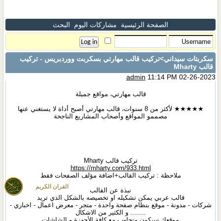
الصفحة الرئيسية
مشاركات اليوم
البحث
سكربتات سيداني
>تركيب قالب مهارتي بسكربت ووردبريس - تركيب
قالب Mharty
admin
11:14 PM 02-26-2023
قالب مهارتي، مواقع جميلة
★★★★★ لأكثر من 8 سنوات، قالب مهارتي أصبح أداة لا يستغني عنها
مصممو المواقع وأصحاب المشاريع الناجحة
تركيب قالب Mharty
https://mharty.com/933.html
ملاحظة : تركيب القالب+اضافة مؤلف الصفحات فقط
القران الكريم
نبذة عن القالب
قالب عربي يمكن تشكيله او تخصيصه بالشكل الذي تريد
شركات - مدونة - موقع بنظام صفحة واحدة - متجر - معرض اعمال - اخباري -
........ و الكثير من الاشكال
موقعك سيكون متجاوب مع كافة الأجهزة و الشاشات