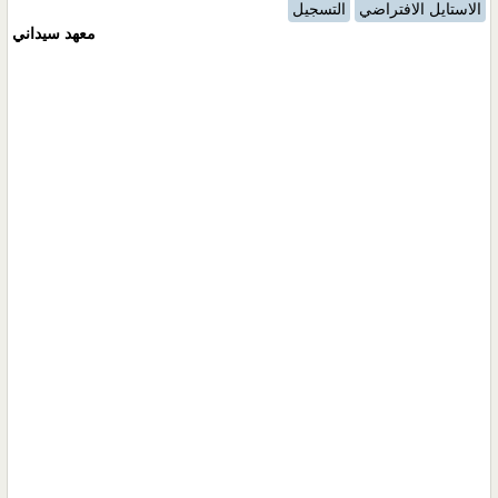
الاستايل الافتراضي
التسجيل
معهد سيداني