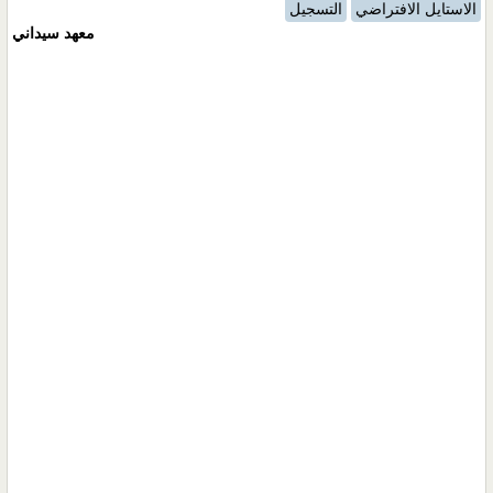
الاستايل الافتراضي
التسجيل
معهد سيداني