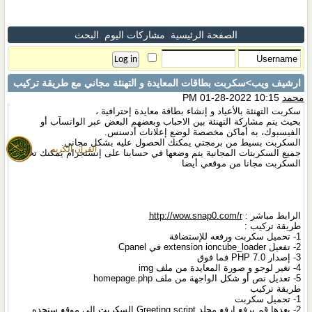
الصفحة الرئيسية
مشاركات اليوم
البحث
ارشيف ويب
>سكربت بطاقات المعايدة و التهنئة مجاني مع طريقة تركيب
محمد
10:15 PM 01-28-2022
سكربت التهنئة بالأعياد و إنشاء بطاقة معايدة إحترافية ،
بحيث يتم مشاركة التهنئة بين الاحباب وبعضهم البعض عبر الواتسآب أو
الفيسبوك، به أماكن مخصصة لوضع إعلانات أدسنس.
السكربت بسيط من برمجتي يمكنك الحصول عليه بشكل مجاني.
القران الكريم
جميع السكربتات المجانية يتم وضعها في حسابنا على إنستجرام يمكنك تحميل
السكربت مجانا من موقعي أيضا
الرابط مباشر :
http://wow.snap0.com/r
طريقة تركيب :
1- تحميل سكربت ورفعه للإستضافة
2- تفعيل extension ioncube_loader في Cpanel
3- إصدار PHP 7.0 فما فوق
4- تغير لوجو و صورة المعايدة من ملف img
5- تعديل نص أو شكل الواجهة من ملف homepage.php
طريقة تركيب
1- تحميل سكربت
2- بعدها قم برفع ارفع مجلد Greeting script السكربت الى موقع ستجده