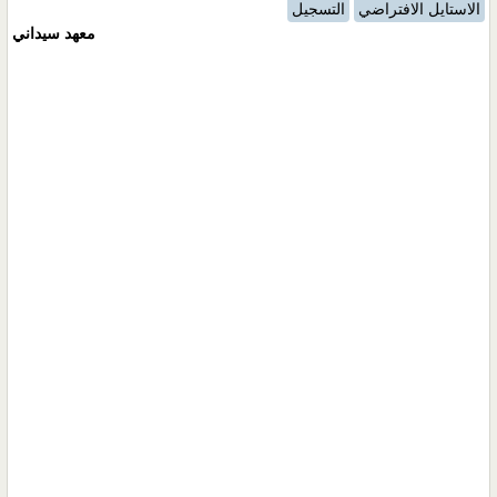
الاستايل الافتراضي
التسجيل
معهد سيداني