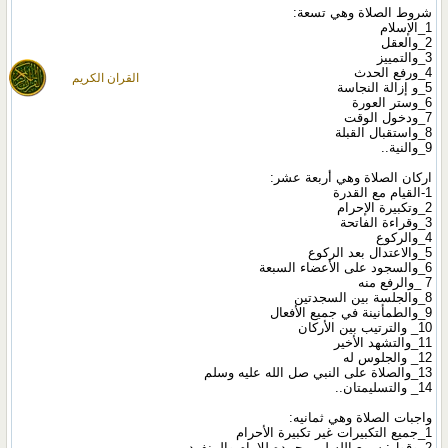
شروط الصلاة وهي تسعة:
1_الإسلام
2_والعقل
3_والتمييز
4_ورفع الحدث
القران الكريم
5_و إزالة النجاسة
6_وستر العورة
7_ودخول الوقت
8_واستقبال القبلة
9_والنية..
اركان الصلاة وهي أربعة عشر:
1-القيام مع القدرة
2_وتكبيرة الإحرام
3_وقراءة الفاتحة
4_والركوع
5_والاعتدال بعد الركوع
6_والسجود على الأعضاء السبعة
7 _والرفع منه
8_والجلسة بين السجدتين
9_والطمأنينة في جميع الأفعال
10_ والترتيب بين الأركان
11_والتشهد الأخير
12_ والجلوس له
13_والصلاة على النبي صل الله عليه وسلم
14_ والتسليمتان..
واجبات الصلاة وهي ثمانيه:
1_جميع التكبيرات غير تكبيرة الأحرام
2_وقول: سمع الله لمن حمده للإمام والمنفرد