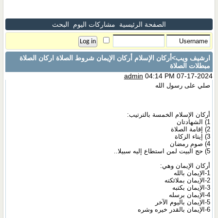
الصفحة الرئيسية
مشاركات اليوم
البحث
ارشيف ويب
>أركان الإسلام أركان الإيمان شروط الصلاة اركان الصلاة
مبطلات الصلاة
admin
04:14 PM 07-17-2024
صلي على رسول الله
أركان الإسلام الخمسة بالترتيب:
1) الشهادتان
2) إقامة الصلاة
3) إيتاء الزكاة
4) صوم رمضان
5) حج البيت لمن استطاع إليه سبيلا..
أركان الإيمان وهي:
1-الإيمان بالله
2-الإيمان بملائكته
3-الإيمان بكتبه
4-الإيمان برسله
5-الإيمان باليوم الآخر
6-الإيمان بالقدر خيره وشره