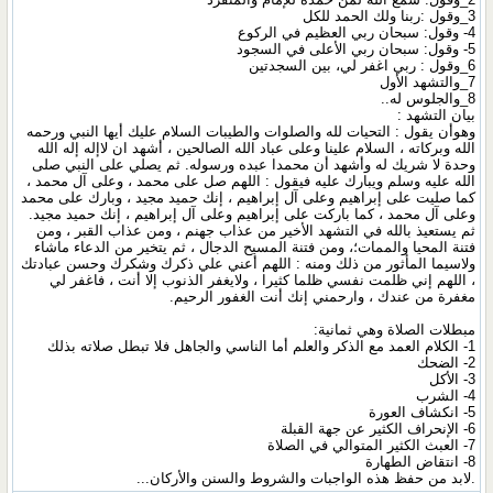
3_وقول :ربنا ولك الحمد للكل
4- وقول: سبحان ربي العظيم في الركوع
5- وقول: سبحان ربي الأعلى في السجود
6_وقول : ربي اغفر لي، بين السجدتين
7_والتشهد الأول
8_والجلوس له..
بيان التشهد :
وهوأن يقول : التحيات لله والصلوات والطيبات السلام عليك أيها النبي ورحمه
الله وبركاته ، السلام علينا وعلى عباد الله الصالحين ، أشهد ان لاإله إله الله
وحدة لا شريك له وأشهد أن محمدا عبده ورسوله. ثم يصلي على النبي صلى
الله عليه وسلم ويبارك عليه فيقول : اللهم صل على محمد ، وعلى آل محمد ،
كما صليت على إبراهيم وعلى آل إبراهيم ، إنك حميد مجيد ، وبارك على محمد
وعلى آل محمد ، كما باركت على إبراهيم وعلى آل إبراهيم ، إنك حميد مجيد.
ثم يستعيذ بالله في التشهد الأخير من عذاب جهنم ، ومن عذاب القبر ، ومن
فتنة المحيا والممات؛، ومن فتنة المسيح الدجال ، ثم يتخير من الدعاء ماشاء
ولاسيما المأثور من ذلك ومنه : اللهم أعني علي ذكرك وشكرك وحسن عبادتك
، اللهم إني ظلمت نفسي ظلما كثيرا ، ولايغفر الذنوب إلا أنت ، فاغفر لي
مغفرة من عندك ، وارحمني إنك أنت الغفور الرحيم.
مبطلات الصلاة وهي ثمانية:
1- الكلام العمد مع الذكر والعلم أما الناسي والجاهل فلا تبطل صلاته بذلك
2- الضحك
3- الأكل
4- الشرب
5- انكشاف العورة
6- الإنحراف الكثير عن جهة القبلة
7- العبث الكثير المتوالي في الصلاة
8- انتقاض الطهارة
.لابد من حفظ هذه الواجبات والشروط والسنن والأركان...