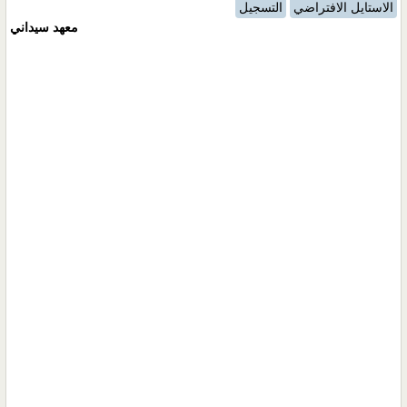
الاستايل الافتراضي
التسجيل
معهد سيداني