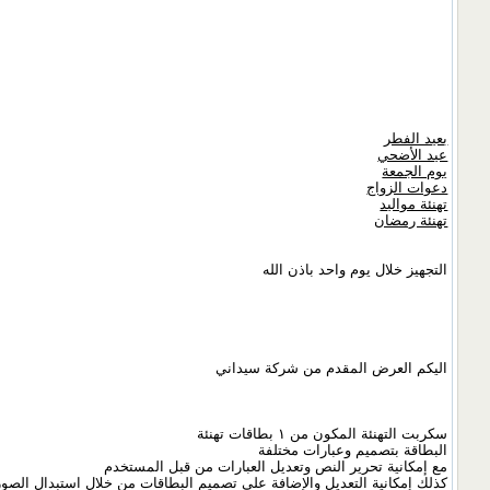
بعيد الفطر
عيد الأضحي
يوم الجمعة
دعوات الزواج
تهنئة مواليد
تهنئة رمضان
التجهيز خلال يوم واحد باذن الله
اليكم العرض المقدم من شركة سيداني
سكربت التهنئة المكون من ١ بطاقات تهنئة
البطاقة بتصميم وعبارات مختلفة
مع إمكانية تحرير النص وتعديل العبارات من قبل المستخدم
كذلك إمكانية التعديل والإضافة على تصميم البطاقات من خلال استبدال الص