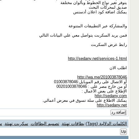
يتوفر تغير نواع الخطوط وبألوان مختلفة
صديق لمحركات البحث
يمكنك اضافة كود اعلان أدسنس
والمشاركة عبر التطبيقات المتنوعة
فمن يريد السكربت يتواصل معي علي البيانات التالي
رابط عرض السكربت
http://sedany.net/services-1.html
اطلب الان
http://wa.me/201003878046
أو الاتصال على رقم الموبايل:01003878046
أو من خارج مصر على : 00201003878046
الإطلاع على بعض الأعمال :
http://sedany.com
يمكنك الاطلاع على سلة تسوق في معرض أعمالي.
http://sedany.net
إضافة رد
الكلمات الدلالية (Tags)
:
بطاقات تهنئة
,
تصميم البطاقات
,
سكربت تهنئة
,
سك
Up