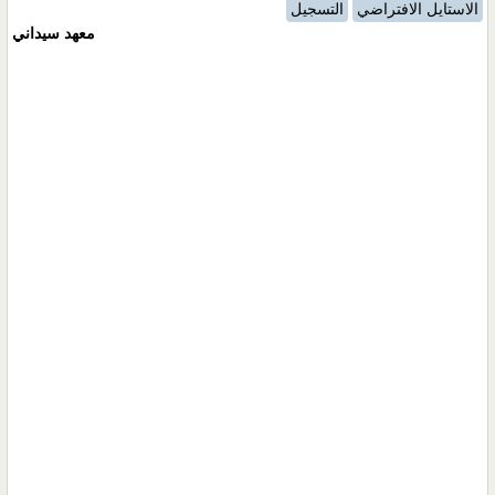
الاستايل الافتراضي
التسجيل
معهد سيداني