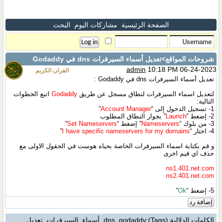
الصفحة الرئيسية
مشاركات اليوم
البحث
شروحات المواقع
>تعديل أسماء السيرفرات dns في Godaddy
admin
10:18 PM 06-24-2023
القران الكريم
تعديل أسماء السيرفرات dns في Godaddy :
لتعديل اسماء السيرفرات لنطاق مسجل عن طريق
Godaddy
اتبع الخطوات
التالية:
1- تسجيل الدخول إلى “
Account Manager
”
2- إضغط “
Launch
” بجوار النطاق المطلوب
3- من بلوك “
Nameservers
” إضغط “
Set Nameservers
”
4- اختار “
I have specific nameservers for my domains
”
و قم بكتابة اسماء السيرفرات الخاصة بحياه هوست في الحقول الاولى مع
حذف اي قيم اخرى
ns1.401.net.com
ns2.401.net.com
5- إضغط “
Ok
”
إضافة رد
الكلمات الدلالية (Tags)
:
godaddy
,
dns
,
أسماء
,
السيرفرات
,
تعديل