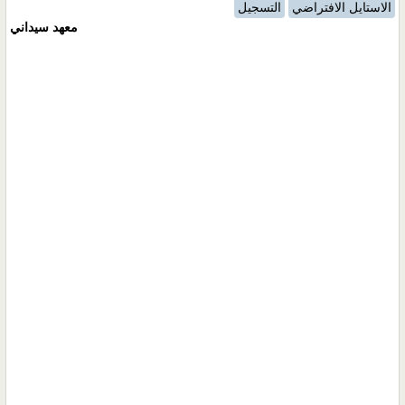
الاستايل الافتراضي
التسجيل
معهد سيداني