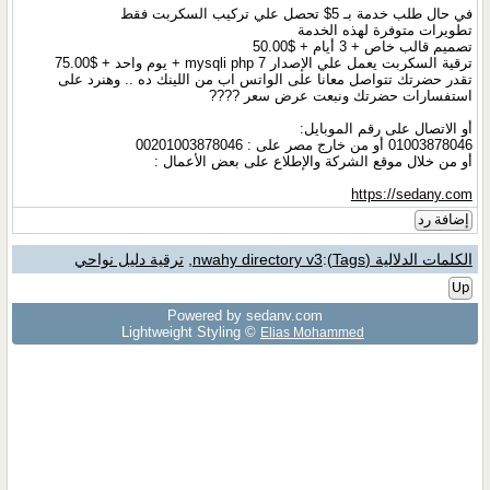
في حال طلب خدمة بـ 5$ تحصل علي تركيب السكربت فقط
تطويرات متوفرة لهذه الخدمة​
تصميم قالب خاص + 3 أيام + $50.00
ترقية السكربت يعمل علي الإصدار mysqli php 7 + يوم واحد + $75.00
تقدر حضرتك تتواصل معانا على الواتس اب من اللينك ده .. وهنرد على
استفسارات حضرتك ونبعت عرض سعر ????
أو الاتصال على رقم الموبايل:
01003878046 أو من خارج مصر على : 00201003878046
أو من خلال موقع الشركة والإطلاع على بعض الأعمال :
https://sedany.com
إضافة رد
الكلمات الدلالية (Tags)
:
nwahy directory v3
,
ترقية دليل نواحي
Up
Powered by sedany.com
Lightweight Styling ©
Elias Mohammed