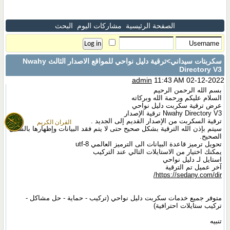
الصفحة الرئيسية
مشاركات اليوم
البحث
سكربتات سيداني
>ترقية دليل نواحي للمواقع الاصدار الثالث Nwahy
Directory V3
admin
11:43 AM 02-12-2022
بسم الله الرحمن الرحيم
السلام عليكم ورحمة الله وبركاته
عرض ترقية سكربت دليل نواحي
Nwahy Directory V3 ترقية الإصدار
ترقية السكربت من الإصدار القديم إلى الجديد .
القران الكريم
سيتم بإذن الله الترقية بشكل صحيح حتى لا يتم فقد البيانات وإظهارها بالشكل
الصحيح.
تحويل ترميز قاعدة البيانات الى الترميز العالمي utf-8
يمكنك اختيار من الاستايلات التالي عند التركيب
استايل لـ دليل نواحي
آخر عميل تم الترقية
https://sedany.com/dir/
متوفر جميع خدمات سكربت دليل نواحي (تركيب - حماية - حل مشاكل -
تركيب ستايلات احترافية)
تنبيه