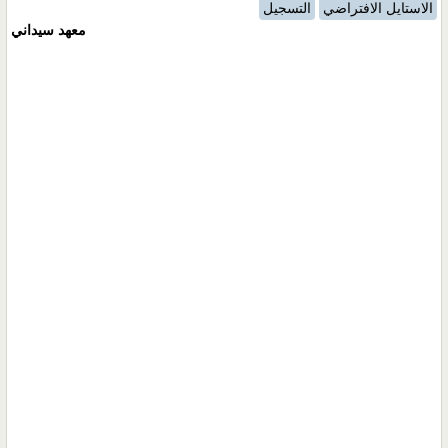
الاستايل الافتراضي
التسجيل
معهد سيداني