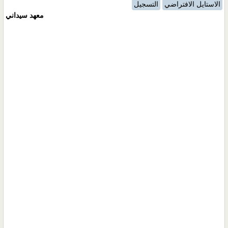
الاستايل الافتراضي
التسجيل
معهد سيداني