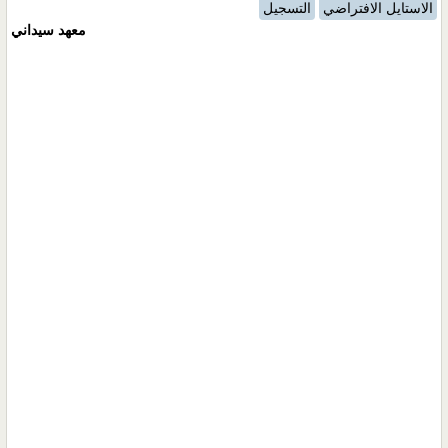
الاستايل الافتراضي
التسجيل
معهد سيداني