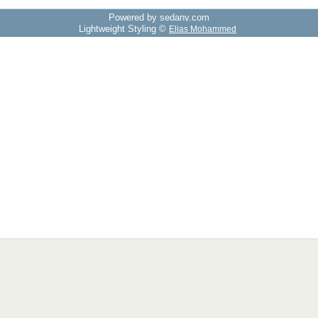
Powered by sedany.com
Lightweight Styling ©
Elias Mohammed