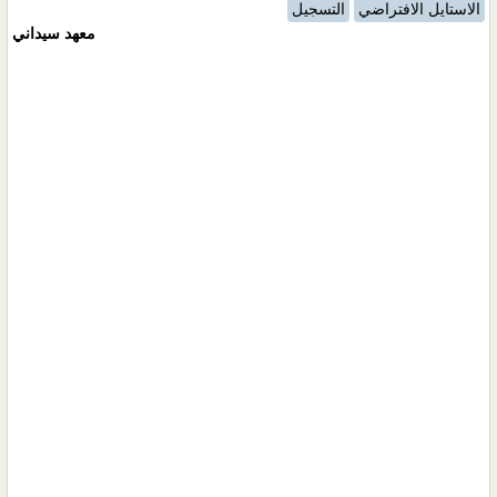
الاستايل الافتراضي
التسجيل
معهد سيداني