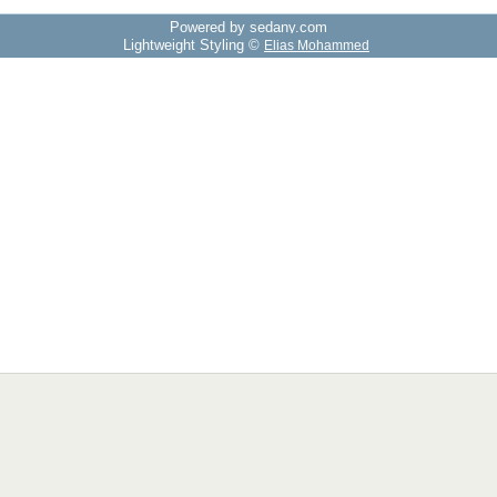
Powered by sedany.com
Lightweight Styling ©
Elias Mohammed