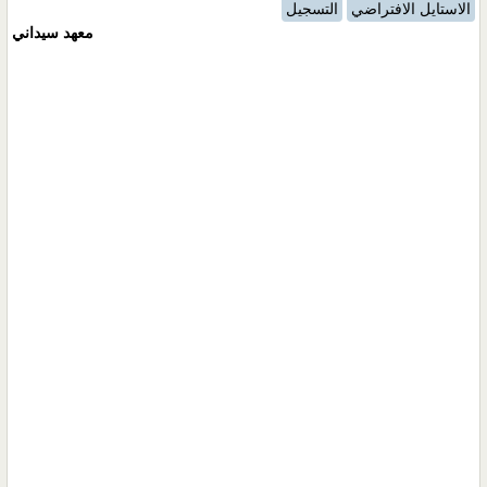
الاستايل الافتراضي
التسجيل
معهد سيداني