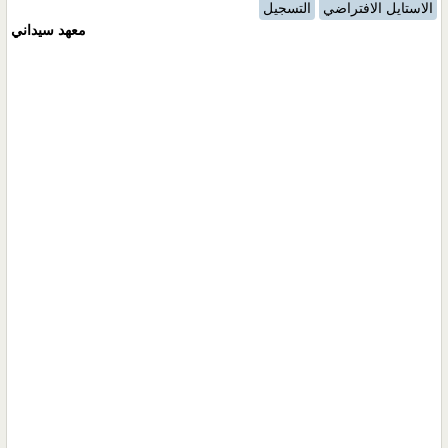
الاستايل الافتراضي
التسجيل
معهد سيداني