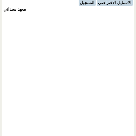
الاستايل الافتراضي
التسجيل
معهد سيداني