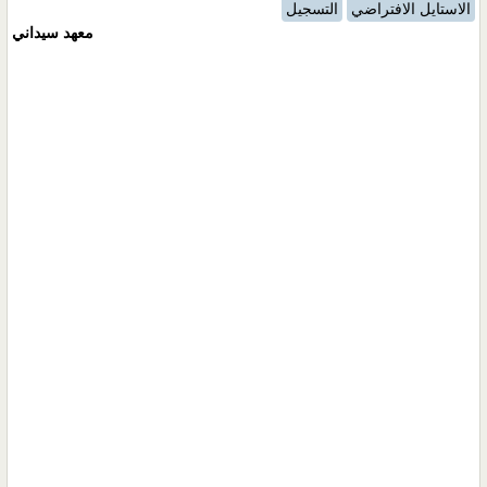
الاستايل الافتراضي
التسجيل
معهد سيداني