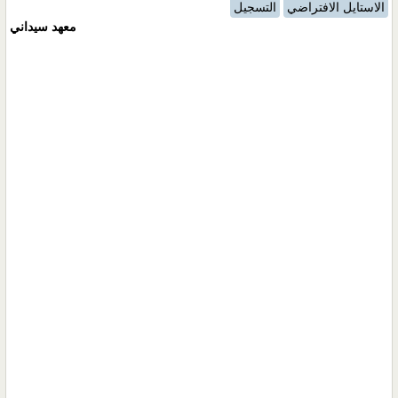
الاستايل الافتراضي
التسجيل
معهد سيداني