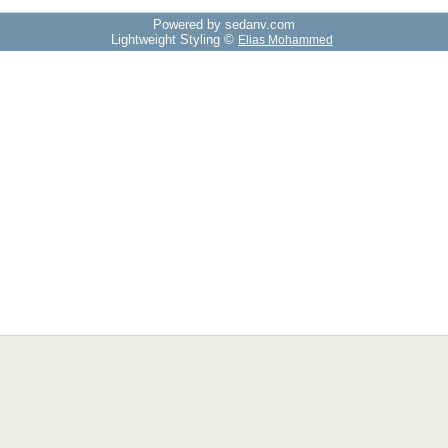
Powered by sedany.com
Lightweight Styling ©
Elias Mohammed