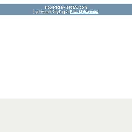
Powered by sedany.com
Lightweight Styling ©
Elias Mohammed