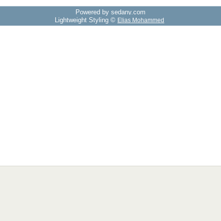
Powered by sedany.com
Lightweight Styling ©
Elias Mohammed