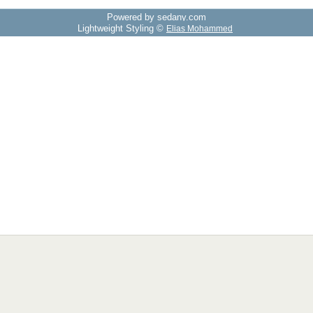
Powered by sedany.com
Lightweight Styling ©
Elias Mohammed