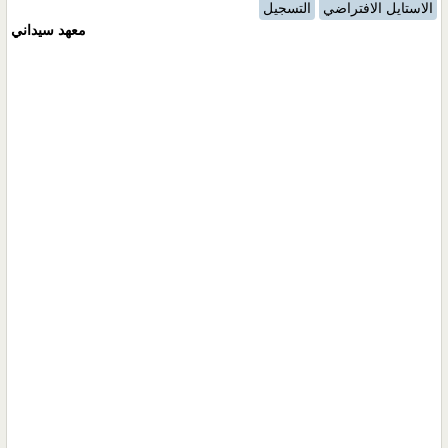
الاستايل الافتراضي
التسجيل
معهد سيداني