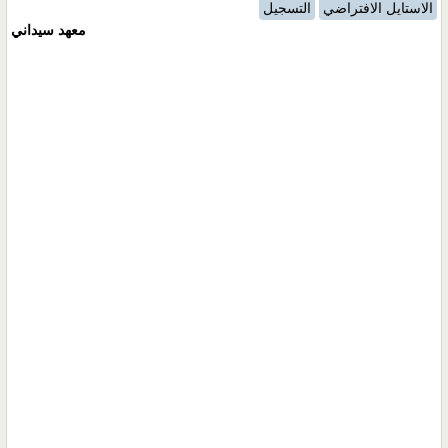
الاستايل الافتراضي
التسجيل
معهد سيداني