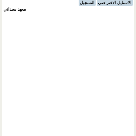
الاستايل الافتراضي
التسجيل
معهد سيداني