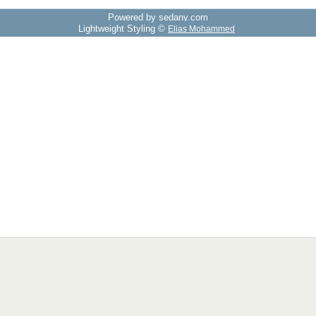
Powered by sedany.com
Lightweight Styling ©
Elias Mohammed