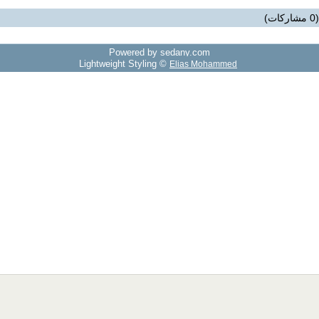
0 مشاركات)
Powered by sedany.com
Lightweight Styling ©
Elias Mohammed