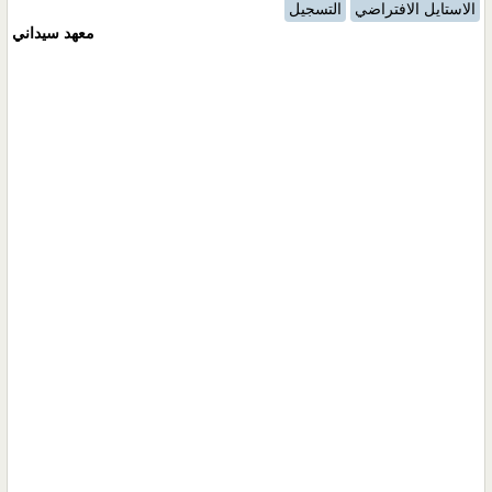
الاستايل الافتراضي
التسجيل
معهد سيداني