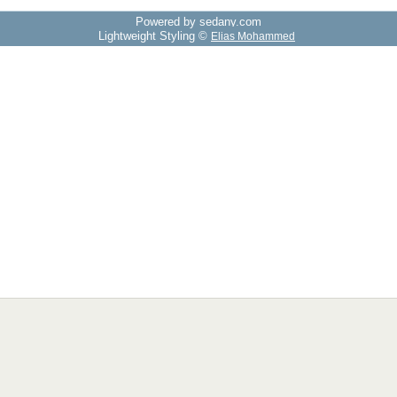
Powered by sedany.com
Lightweight Styling ©
Elias Mohammed