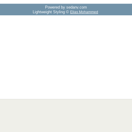
Powered by sedany.com
Lightweight Styling ©
Elias Mohammed