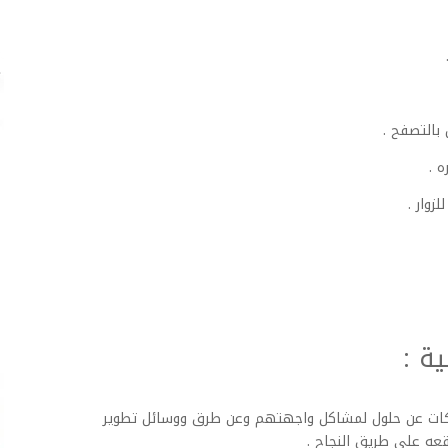
بالتصفح .
 .
وار .
ة :
شبكات عن حلول لمشاكل واجهتهم وعن طرق ووسائل تطوير
عه على طريق النجاح .