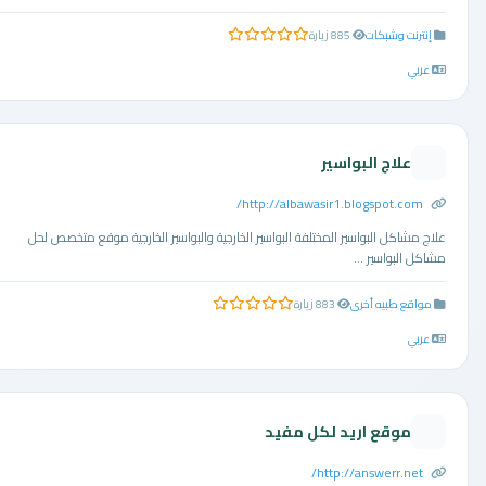
إنترنت وشبكات
885 زيارة
0.0 من 5 نجوم
عربي
علاج البواسير
http://albawasir1.blogspot.com/
علاج مشاكل البواسير المختلفة البواسير الخارجية والبواسير الخارجية موقع متخصص لحل
مشاكل البواسير ...
مواقع طبيه أخرى
883 زيارة
0.0 من 5 نجوم
عربي
موقع اريد لكل مفيد
http://answerr.net/