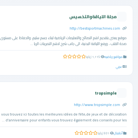
مجلة اللياقةوالتخسيس
http://bestsportmachines.com
موقع يعنى بتقديم اهم النصائح والتعليمات الرياضية لبناء جسم سليم، والحفاظ على مستوى
صحة القلب ، ورفع اللياقة البدنية، الى جانب شرح لاهم التمرينات الريا ...
مواقع رياضيه
1,115 زيارة
0.0 من 5 نجوم
عربي
tropsimple
http://www.tropsimple.com
vous trouvez ici toutes les meilleures idées de fête,de jeux et de décoration
d'anniversaire pour enfants vous trouvez également des conseils pour les ...
أطفال
931 زيارة
0.0 من 5 نجوم