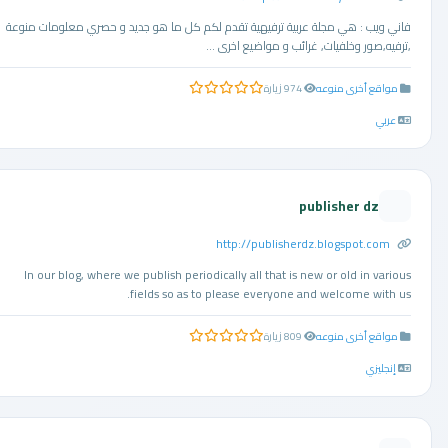
فاني ويب : هي مجلة عربية ترفيهية تقدم لكم كل ما هو جديد و حصري معلومات منوعة
,ترفيه,صور وخلفيات, غرائب و مواضيع اخرى ...
مواقع أخرى منوعه
974 زيارة
0.0 من 5 نجوم
عربي
publisher dz
http://publisherdz.blogspot.com
In our blog, where we publish periodically all that is new or old in various
fields so as to please everyone and welcome with us.
مواقع أخرى منوعه
809 زيارة
0.0 من 5 نجوم
إنجليزي