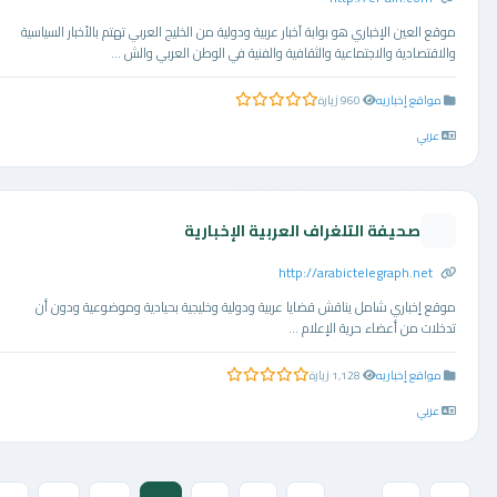
موقع العين الإخباري هو بوابة آخبار عربية ودولية من الخليج العربي تهتم بالأخبار السياسية
والاقتصادية والاجتماعية والثقافية والفنية في الوطن العربي والش ...
مواقع إخباريه
960 زيارة
0.0 من 5 نجوم
عربي
صحيفة التلغراف العربية الإخبارية
http://arabictelegraph.net
موقع إخباري شامل يناقش قضايا عربية ودولية وخليجية بحيادية وموضوعية ودون أن
تدخلات من أعضاء حرية الإعلام ...
مواقع إخباريه
1,128 زيارة
0.0 من 5 نجوم
عربي