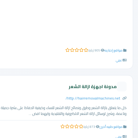
مواقع إخباريه
905 زيارة
0.0 من 5 نجوم
عربي
مدونة اجهزة ازالة الشعر
http://hairremovalmachines.net/
كل ما يتعلق بازالة الشعر وطرق ونصائح ازالة الشعر للنساء وكيفية الحفاظ على بشرة جميلة
وناعمة، وشرح لوسائل ازالة الشعر الالكترونية والتقليدية وايهما افض ...
مواقع طبيه أخرى
873 زيارة
0.0 من 5 نجوم
عربي