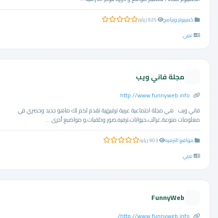
كمبيوتر وبرامج
925 زيارة
0.0 من 5 نجوم
عربي
مجلة فاني ويب
http://www.funnyweb.info
فاني ويب : هي مجلة اجتماعية عربية ترفيهية تقدم لكم لك ماهو جديد وحصري في
معلومات منوعة,غرائب,حيوانات,ترفيه,صور وخلفيات,و مواضيع أخرى ...
مواقع الترفيه
903 زيارة
0.0 من 5 نجوم
عربي
FunnyWeb
http://www.funnyweb.info/