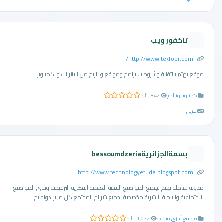
تاكفور ويب
http://www.tekfoor.com/
موقع يهتم بالتقنية وشروحات برامج ومواقع و الربح من الانترنات والكمبيوتر
كمبيوتر وبرامج
842 زيارة
0.0 من 5 نجوم
عربي
بسمةالجزائريةbessoumdzeria
http://www.technologyetude.blogspot.com
مدونة شاملة تهتم بجميع المواضيع التقنية العلمية الفكرية الترفيهية وحتى المواضيع
الاجتماعية والتنمية البشرية مخصصة لجميع شرائح المجتمع كل ما تريدونه تج ...
مواقع أخرى منوعه
1,072 زيارة
0.0 من 5 نجوم