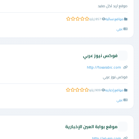
موقع اريد لكل مفيد
مواقع نسائية
857 زيارة
0.0 من 5 نجوم
عربي
فوكس نيوز عربي
http://foxarabic.com
فوكس نيوز عربي
مواقع إخباريه
909 زيارة
0.0 من 5 نجوم
عربي
موقع بوابة العين الإخبارية
http://el-ain.com