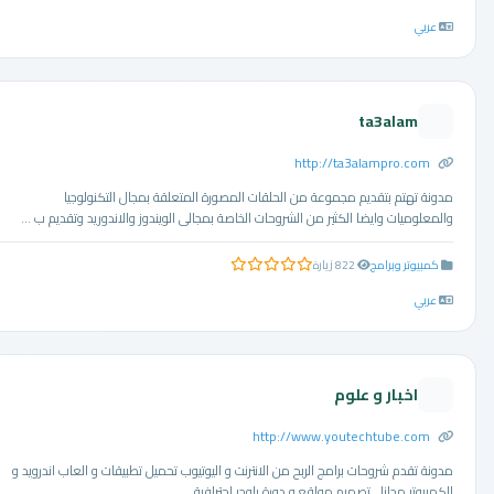
عربي
ta3alam
http://ta3alampro.com
مدونة تهتم بتقديم مجموعة من الحلقات المصورة المتعلقة بمجال التكنولوجيا
والمعلوميات وايضا الكثير من الشروحات الخاصة بمجالى الويندوز والاندوريد وتقديم ب ...
كمبيوتر وبرامج
822 زيارة
0.0 من 5 نجوم
عربي
اخبار و علوم
http://www.youtechtube.com
مدونة تقدم شروحات برامج الربح من الانترنت و اليوتيوب تحميل تطبيقات و العاب اندرويد و
الكمبيوتر مجانا , تصميم مواقع و دورة بلوجر احترافية ...