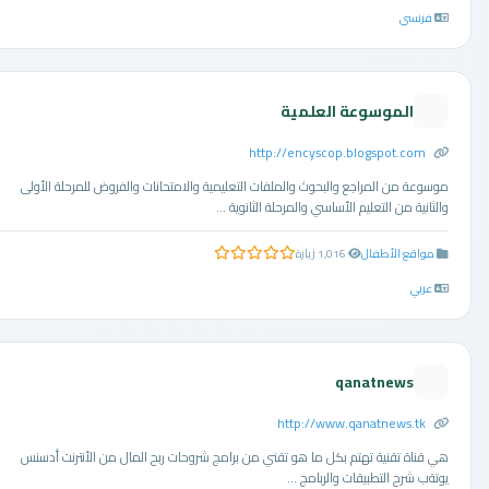
فرنسي
الموسوعة العلمية
http://encyscop.blogspot.com
موسوعة من المراجع والبحوث والملفات التعليمية والامتحانات والفروض للمرحلة الأولى
والثانية من التعليم الأساسي والمرحلة الثانوية ...
مواقع الأطفال
1,016 زيارة
0.0 من 5 نجوم
عربي
qanatnews
http://www.qanatnews.tk
هي قناة تقنية تهتم بكل ما هو تقني من برامج شروحات ربح المال من الأنترنت أدسنس
يوتةب شرح التطبيقات والربامج ...