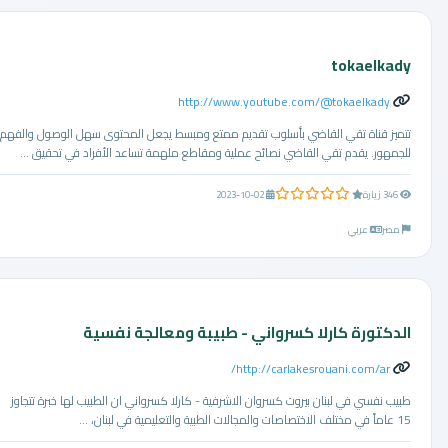
tokaelkady
http://www.youtube.com/@tokaelkady
تتميز قناة تقي القاضي بأسلوب تقديم ممتع ومبسط يجعل المحتوى سهل الوصول والفهم
للجمهور. يقدم تقي القاضي نصائح عملية ومقاطع ملهمة تساعد الأفراد في تحقيق ...
0.0 من 5 نجوم
346 زيارة
2023-10-02
مصر
عربي
الدكتورة كارلا كسرواني - طبيبة ومعالجة نفسية
http://carlakesrouani.com/ar/
طبيب نفسي في لبنان بيروت كسروان الاشرفية - كارلا كسرواني ان الطبيب لها خبرة تتجاوز
15 عاماً في مختلف الاختصاصات والمجالات الطبية والتعليمية في لبنان، ...