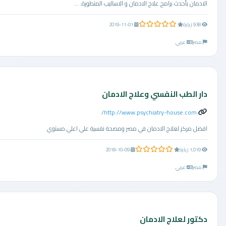
الادمان بأحدث برامج علاج الادمان و الاساليب المتطورة. ...
0.0 من 5 نجوم
938 زيارة
2019-11-01
مصر
عربي
دار الطب النفسي وعلاج الادمان
http://www.psychiatry-house.com/
افضل مركز لعلاج الادمان في مصر ومصحة نفسية علي اعلي مستوي
0.0 من 5 نجوم
1,019 زيارة
2018-10-09
مصر
عربي
دكتور لعلاج الادمان