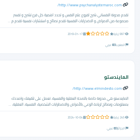
http://www.psychanalystemaroc.com/
تقدم مدونة النفساني شرح لفروع علم النفس و تحدد اهمية كل فرع تشرح و تفسر
مجموعة من الامراض و الاضذرابات النفسية تقدم نصائح و استشارات نفسية تقدم م ...
1.0 من 5 نجوم
997 زيارة
2019-01-17
المغرب
عربي
المايندستو
http://www.elmindesto.com/
المايندستو هي مدونة خاصة بالصحة العقلية والنفسية، تعمل على تثقيفك وامددك
بمعلومات ونصائح لزيادة الوعي بالأمراض والاضطرابات الشخصية، النفسية، العقلية، ...
0.0 من 5 نجوم
245 زيارة
2024-10-04
الجزائر
عربي