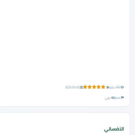
5.0 من 5 نجوم
496 زيارة
2023-03-02
مصر
عربي
النفساني