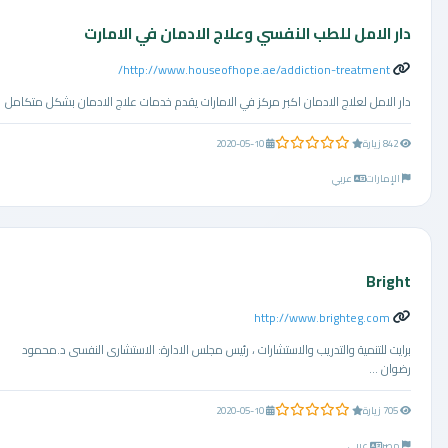
دار الامل للطب النفسي وعلاج الادمان في الامارت
http://www.houseofhope.ae/addiction-treatment/
دار الامل لعلاج الادمان اكبر مركز في الامارات يقدم خدمات علاج الادمان بشكل متكامل
0.0 من 5 نجوم
842 زيارة
2020-05-10
الإمارات
عربي
Bright
http://www.brighteg.com
برايت للتنمية والتدريب والاستشارات ، رئيس مجلس الادارة: الاستشارى النفسى د.محمود
رضوان ...
0.0 من 5 نجوم
705 زيارة
2020-05-10
مصر
عربي