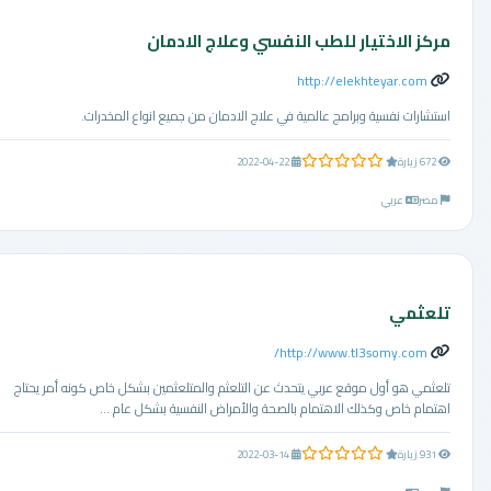
مركز الاختيار للطب النفسي وعلاج الادمان
http://elekhteyar.com
استشارات نفسية وبرامج عالمية في علاج الادمان من جميع انواع المخدرات.
0.0 من 5 نجوم
672 زيارة
2022-04-22
مصر
عربي
تلعثمي
http://www.tl3somy.com/
تلعثمي هو أول موقع عربي يتحدث عن التلعثم والمتلعثمين بشكل خاص كونه أمر يحتاج
اهتمام خاص وكذلك الاهتمام بالصحة والأمراض النفسية بشكل عام ...
0.0 من 5 نجوم
931 زيارة
2022-03-14