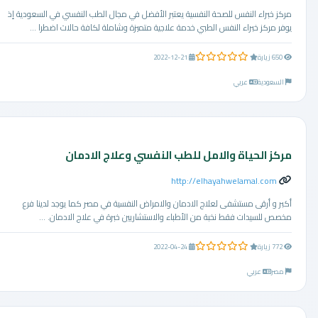
مركز خبراء النفس للصحة النفسية يعتبر الأفضل في مجال الطب النفسي في السعودية إذ
يوفر مركز خبراء النفس الطبي خدمة علاجية متميزة وشاملة لكافة حالات اضطرا ...
0.0 من 5 نجوم
650 زيارة
2022-12-21
السعودية
عربي
مركز الحياة والامل للطب النفسي وعلاج الادمان
http://elhayahwelamal.com
أكبر و أرقى مستشفى لعلاج الادمان والامراض النفسية في مصر كما يوجد لدينا فرع
مخصص للسيدات فقط نخبة من الأطباء والاستشاريين خبرة في علاج الادمان. ...
0.0 من 5 نجوم
772 زيارة
2022-04-24
مصر
عربي