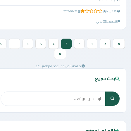
1.0 من 5 نجوم
475 زيارة
2023-02-23
السعودية
عربي
...
6
5
4
3
2
1
صفحة 3 من 14 | عدد المواقع: 276
بحث سريع
أقسام الموقع