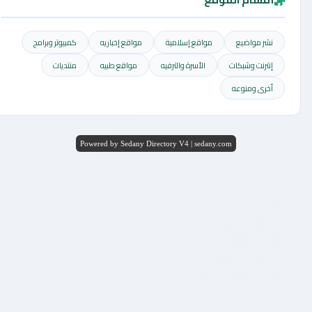
نشر مواضيع
مواقع إسلامية
مواقع إخباريه
كمبيوتر وبرامج
إنترنت وشبكات
الأسرة والترفيه
مواقع طبيه
منتديات
أخرى ومنوعه
Powered by Sedany Directory V4 | sedany.com