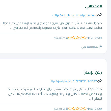
القحطاني
http://elqhtany9.wordpress.com/
خبرة واسعة: تتمتع الشركة بفريق من الفنيين المهرة ذوي الخبرة الواسعة في جميع مجالات
تنظيف الكنب. خدمات شاملة: تقدم الشركة مجموعة واسعة من الخدمات تلبي ...
0.0 من 5 نجوم
285 زيارة
2024-02-15
السعودية
عربي
ركن الإنجاز
http://justpaste.it/u/ROKNELANGAZ
شركة ركن الإنجاز هي شركة متخصصة في مجال التنظيف والصيانة، وتقدم مجموعة
واسعة من الخدمات للمنازل والشركات والمؤسسات. تأسست الشركة عام 2014 في
الدمام، ا ...
0.0 من 5 نجوم
276 زيارة
2024-01-25