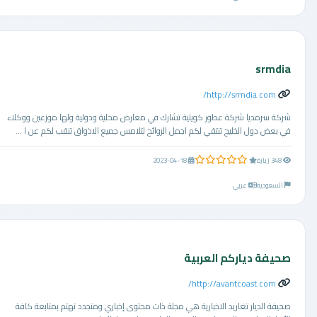
srmdia
http://srmdia.com/
شركة سرمديا شركة عطور كويتية تشارك في معارض محلية ودولية ولها موزعين ووكلاء
في بعض دول الخليج تنتقي لكم اجمل الروائح لتلامس جميع الاذواق تنقب لكم عن ا ...
0.0 من 5 نجوم
348 زيارة
2023-04-18
السعودية
عربي
صحيفة دياركم العربية
http://avantcoast.com/
صحيفة الديار تغاريد الاخبارية هي مجلة ذات محتوى إخباري ومتجدد تهتم بمتابعة كافة