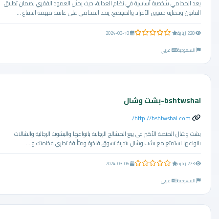
يعد المحامي شخصية أساسية في نظام العدالة، حيث يمثل العمود الفقري لضمان تطبيق
القانون وحماية حقوق الأفراد والمجتمع. يتخذ المحامي على عاتقه مهمة الدفاع ...
0.0 من 5 نجوم
228 زيارة
2024-03-18
السعودية
عربي
bshtwshal-بشت وشال
http://bshtwshal.com/
بشت وشال المنصة الأكبر في بيع المشالح الرجالية بانواعها والبشوت الرجالية والشالات
بانواعها استمتع مع بشت وشال بتجربة تسوق فاخرة ومتألقة تجاري فخامتك و ...
0.0 من 5 نجوم
273 زيارة
2024-03-06
السعودية
عربي