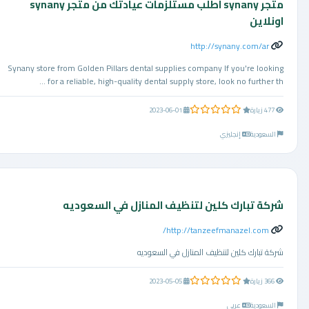
متجر synany اطلب مستلزمات عيادتك من متجر synany
اونلاين
http://synany.com/ar
Synany store from Golden Pillars dental supplies company If you're looking
for a reliable, high-quality dental supply store, look no further th ...
0.0 من 5 نجوم
477 زيارة
2023-06-01
السعودية
إنجليزي
شركة تبارك كلين لتنظيف المنازل في السعوديه
http://tanzeefmanazel.com/
شركة تبارك كلين لتنظيف المنازل في السعوديه
0.0 من 5 نجوم
366 زيارة
2023-05-05
السعودية
عربي