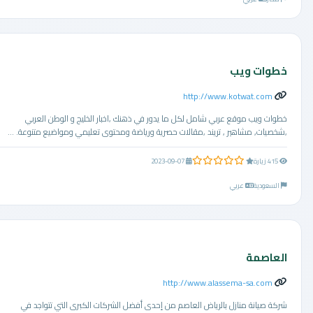
خطوات ويب
http://www.kotwat.com
خطوات ويب موقع عربي شامل لكل ما يدور في ذهنك ,اخبار الخليج و الوطن العربي
,شخصيات, مشاهير , تريند ,مقالات حصرية ورياضة ومحتوى تعليمي ومواضيع متنوعة. ...
0.0 من 5 نجوم
415 زيارة
2023-09-07
السعودية
عربي
العاصمة
http://www.alassema-sa.com
شركة صيانة منازل بالرياض العاصم من إحدى أفضل الشركات الكبرى التي تتواجد في