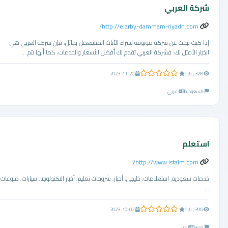
شركة العربي
http://elarby-dammam-riyadh.com/
إذا كنت تبحث عن شركة موثوقة لشراء الأثاث المستعمل بحائل، فإن شركة العربي هي
الخيار الأمثل لك. فشركة العربي تقدم لك أفضل الأسعار والخدمات، كما أنها تتم ...
0.0 من 5 نجوم
328 زيارة
2023-11-20
السعودية
عربي
استعلم
http://www.istalm.com/
خدمات سعودية, استعلامات, خليجي, أخبار, شروحات تعليم, أخبار التكنولوجيا, سيارات, منوعات
...
0.0 من 5 نجوم
390 زيارة
2023-10-02
مصر
عربي